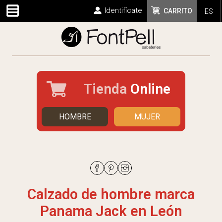
Identifícate
CARRITO
ES
Tienda
Online
HOMBRE
MUJER
Calzado de hombre marca
Panama Jack en León