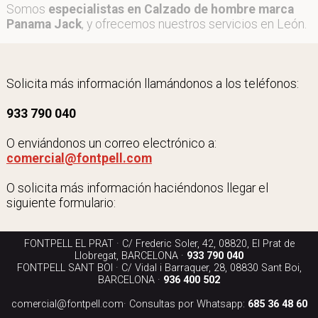
Somos
especialistas en Calzado de hombre marca
Panama Jack
, y ofrecemos nuestros servicios en León.
Solicita más información llamándonos a los teléfonos:
933 790 040
O enviándonos un correo electrónico a:
comercial@fontpell.com
O solicita más información haciéndonos llegar el
siguiente formulario:
FONTPELL EL PRAT · C/ Frederic Soler, 42, 08820, El Prat de
Llobregat, BARCELONA ·
933 790 040
FONTPELL SANT BOI · C/ Vidal i Barraquer, 28, 08830 Sant Boi,
BARCELONA ·
936 400 502
comercial@fontpell.com
· Consultas por Whatsapp:
685 36 48 60