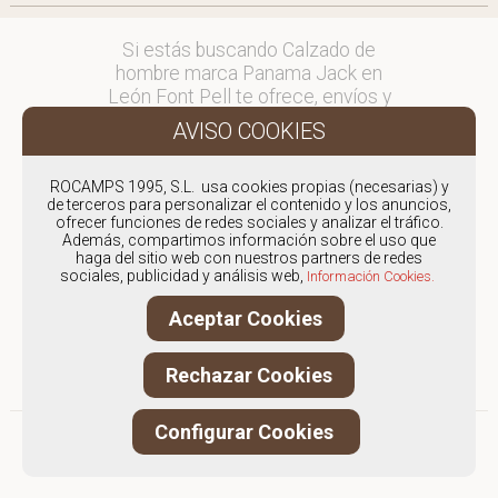
Si estás buscando Calzado de
hombre marca Panama Jack en
León Font Pell te ofrece, envíos y
devoluciones gratuítos a Península y
Baleares, para otros destinos
consultar
ROCAMPS 1995, S.L. usa cookies propias (necesarias) y
en comercial@fontpell.com.
de terceros para personalizar el contenido y los anuncios,
ofrecer funciones de redes sociales y analizar el tráfico.
Los envíos a León gestionados
Además, compartimos información sobre el uso que
haga del sitio web con nuestros partners de redes
entre semana se entregarán en
sociales, publicidad y análisis web,
Información Cookies.
menos de 48 horas; los pedidos
realizados en fin de semana, el
Aceptar Cookies
producto se enviará a partir del
lunes.
Rechazar Cookies
Configurar Cookies