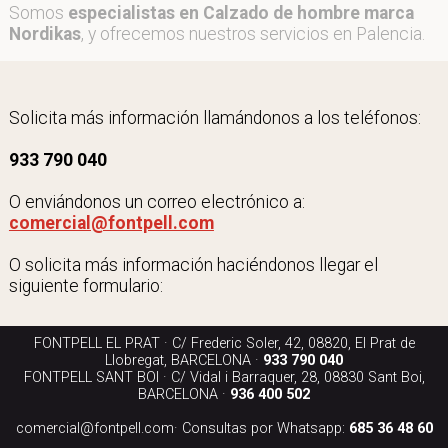
Somos
especialistas en Calzado de hombre marca
Nordikas
, y ofrecemos nuestros servicios en Palencia.
Solicita más información llamándonos a los teléfonos:
933 790 040
O enviándonos un correo electrónico a:
comercial@fontpell.com
O solicita más información haciéndonos llegar el
siguiente formulario:
FONTPELL EL PRAT · C/ Frederic Soler, 42, 08820, El Prat de
Llobregat, BARCELONA ·
933 790 040
FONTPELL SANT BOI · C/ Vidal i Barraquer, 28, 08830 Sant Boi,
BARCELONA ·
936 400 502
comercial@fontpell.com
· Consultas por Whatsapp:
685 36 48 60