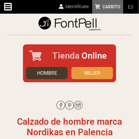
Identifícate
CARRITO
ES
Tienda
Online
HOMBRE
MUJER
Calzado de hombre marca
Nordikas en Palencia