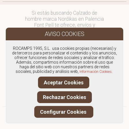
Si estás buscando Calzado de
hombre marca Nordikas en Palencia
Font Pell te ofrece, envíos y
devoluciones gratuítos a Península y
Baleares, para otros destinos
consultar
ROCAMPS 1995, S.L. usa cookies propias (necesarias) y
en comercial@fontpell.com.
de terceros para personalizar el contenido y los anuncios,
ofrecer funciones de redes sociales y analizar el tráfico.
Los envíos a Palencia gestionados
Además, compartimos información sobre el uso que
haga del sitio web con nuestros partners de redes
entre semana se entregarán en
sociales, publicidad y análisis web,
Información Cookies.
menos de 48 horas; los pedidos
realizados en fin de semana, el
Aceptar Cookies
producto se enviará a partir del
lunes.
Rechazar Cookies
Configurar Cookies