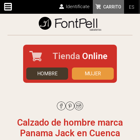
Identifícate
CARRITO
ES
Tienda
Online
HOMBRE
MUJER
Calzado de hombre marca
Panama Jack en Cuenca