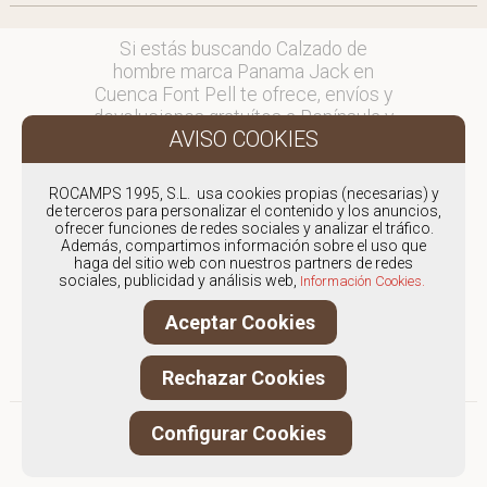
Si estás buscando Calzado de
hombre marca Panama Jack en
Cuenca Font Pell te ofrece, envíos y
devoluciones gratuítos a Península y
Baleares, para otros destinos
consultar
en comercial@fontpell.com.
ROCAMPS 1995, S.L. usa cookies propias (necesarias) y
de terceros para personalizar el contenido y los anuncios,
ofrecer funciones de redes sociales y analizar el tráfico.
Los envíos a Cuenca gestionados
Además, compartimos información sobre el uso que
entre semana se entregarán en
haga del sitio web con nuestros partners de redes
menos de 48 horas; los pedidos
sociales, publicidad y análisis web,
Información Cookies.
realizados en fin de semana, el
Aceptar Cookies
producto se enviará a partir del
lunes.
Rechazar Cookies
Configurar Cookies