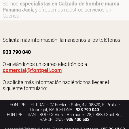
Somos
especialistas en Calzado de hombre marca
Panama Jack
, y ofrecemos nuestros servicios en
Cuenca.
Solicita más información llamándonos a los teléfonos:
933 790 040
O enviándonos un correo electrónico a:
comercial@fontpell.com
O solicita más información haciéndonos llegar el
siguiente formulario:
FONTPELL EL PRAT · C/ Frederic Soler, 42, 08820, El Prat de
Llobregat, BARCELONA ·
933 790 040
FONTPELL SANT BOI · C/ Vidal i Barraquer, 28, 08830 Sant Boi,
BARCELONA ·
936 400 502