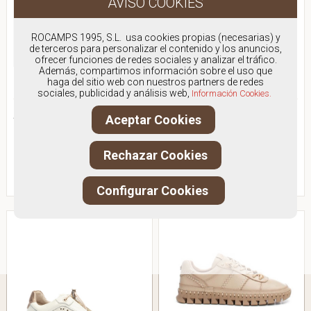
ROCAMPS 1995, S.L. usa cookies propias (necesarias) y
de terceros para personalizar el contenido y los anuncios,
ofrecer funciones de redes sociales y analizar el tráfico.
Además, compartimos información sobre el uso que
haga del sitio web con nuestros partners de redes
WONDERS A24100
PIKOLINOS 6621
sociales, publicidad y análisis web,
Información Cookies.
ABOTINADO DEPORTIVO
ABOTINADA TROQUELADA
Aceptar Cookies
Antes:
129.00€
Antes:
109.95€
89,00€
77,00€
Rechazar Cookies
IVA Incluido
IVA Incluido
VER PRODUCTO
VER PRODUCTO
Configurar Cookies