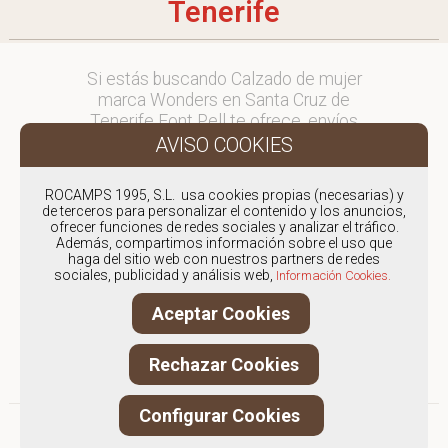
Tenerife
Si estás buscando Calzado de mujer
marca Wonders en Santa Cruz de
Tenerife Font Pell te ofrece, envíos
y devoluciones gratuítos a Península
y Baleares, para otros destinos
consultar
ROCAMPS 1995, S.L. usa cookies propias (necesarias) y
en comercial@fontpell.com.
de terceros para personalizar el contenido y los anuncios,
ofrecer funciones de redes sociales y analizar el tráfico.
Además, compartimos información sobre el uso que
Los envíos a Santa Cruz de Tenerife
haga del sitio web con nuestros partners de redes
gestionados entre semana se
sociales, publicidad y análisis web,
Información Cookies.
entregarán en menos de 48 horas;
los pedidos realizados en fin de
Aceptar Cookies
semana, el producto se enviará a
partir del lunes.
Rechazar Cookies
Configurar Cookies