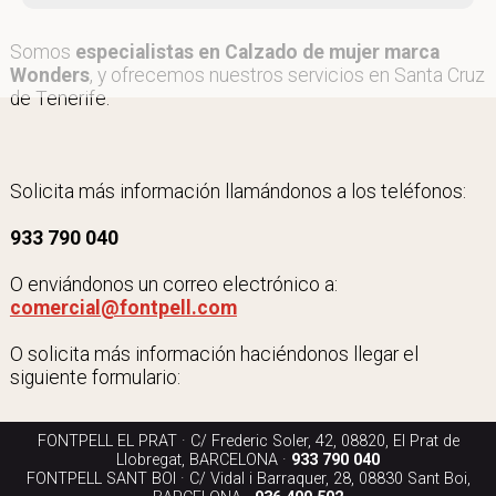
Somos
especialistas en Calzado de mujer marca
Wonders
, y ofrecemos nuestros servicios en Santa Cruz
de Tenerife.
Solicita más información llamándonos a los teléfonos:
933 790 040
O enviándonos un correo electrónico a:
comercial@fontpell.com
O solicita más información haciéndonos llegar el
siguiente formulario:
FONTPELL EL PRAT · C/ Frederic Soler, 42, 08820, El Prat de
Llobregat, BARCELONA ·
933 790 040
FONTPELL SANT BOI · C/ Vidal i Barraquer, 28, 08830 Sant Boi,