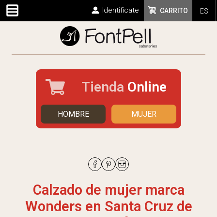
Identifícate
CARRITO
ES
Tienda
Online
HOMBRE
MUJER
Calzado de mujer marca
Wonders en Santa Cruz de