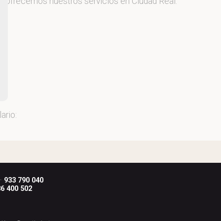
 y ofrecemos nuestros servicios en Ciudad Real.
ario:
 ·
933 790 040
6 400 502