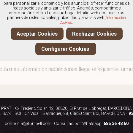
os
especialistas en Calzado de hombre marca Skechers
,
para personalizar el contenido y los anuncios, ofrecer funciones de
redes sociales y analizar el tráfico. Además, compartimos
información sobre el uso que haga del sitio web con nuestros
partners de redes sociales, publicidad y análisis web,
Información
Cookies.
ita más información llamándonos a los teléfonos:
Aceptar Cookies
Rechazar Cookies
90 040
Configurar Cookies
iándonos un correo electrónico a:
rcial@fontpell.com
icita más información haciéndonos llegar el siguiente formul
RAT · C/ Frederic Soler, 42, 08820, El Prat de Llobregat, BARCELONA
SANT BOI · C/ Vidal i Barraquer, 28, 08830 Sant Boi, BARCELONA ·
93
comercial@fontpell.com
· Consultas por Whatsapp:
685 36 48 60