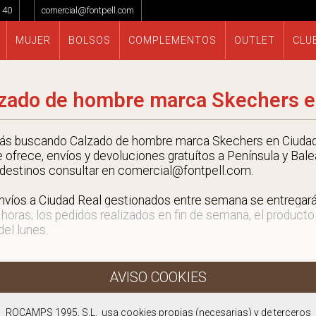
 40
comercial@fontpell.com
MUJER
BOLSOS
COMPLEMENTOS
OUTLET
CLU
zado de hombre marca Skechers e
tás buscando Calzado de hombre marca Skechers en Ciudad
e ofrece, envíos y devoluciones gratuítos a Península y Bale
 destinos consultar en comercial@fontpell.com.
nvíos a Ciudad Real gestionados entre semana se entrega
 horas; los pedidos realizados en fin de semana, el producto
 del lunes.
ROCAMPS 1995, S.L. usa cookies propias (necesarias) y de terceros