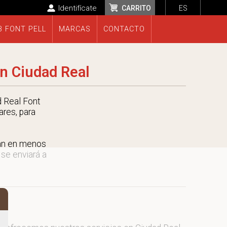
Identifícate
CARRITO
ES
B FONT PELL
MARCAS
CONTACTO
n Ciudad Real
 Real Font
ares, para
rán en menos
 se enviará a