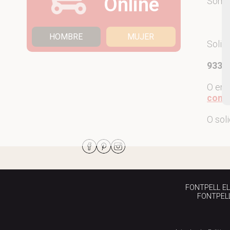
Online
Som
HOMBRE
MUJER
Solic
933 7
O env
come
O sol
FONTPELL EL P
FONTPELL 