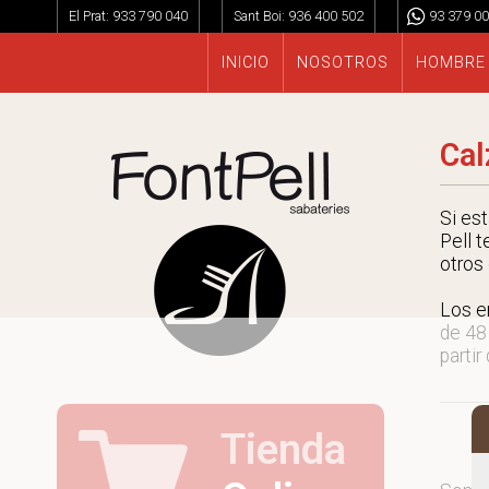
El Prat:
933 790 040
Sant Boi:
936 400 502
93 379 00
INICIO
NOSOTROS
HOMBRE
Cal
Si es
Pell t
otros
Los e
de 48
partir
Tienda