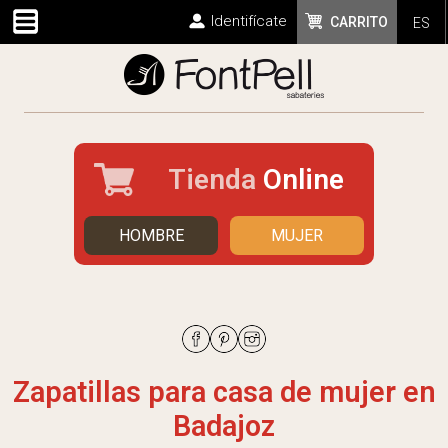
Identifícate
CARRITO
ES
Tienda
Online
HOMBRE
MUJER
Zapatillas para casa de mujer en
Badajoz