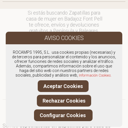
Si estás buscando Zapatillas para
casa de mujer en Badajoz Font Pell
te ofrece, envíos y devoluciones
gratuítos a Península y Baleares,
para otros destinos consultar
en comercial@fontpell.com.
ROCAMPS 1995, S.L. usa cookies propias (necesarias) y
Los envíos a Badajoz gestionados
de terceros para personalizar el contenido y los anuncios,
entre semana se entregarán en
ofrecer funciones de redes sociales y analizar el tráfico.
Además, compartimos información sobre el uso que
menos de 48 horas; los pedidos
haga del sitio web con nuestros partners de redes
realizados en fin de semana, el
sociales, publicidad y análisis web,
Información Cookies.
producto se enviará a partir del
lunes.
Aceptar Cookies
Rechazar Cookies
Configurar Cookies
Somos
especialistas en Zapatillas para casa de