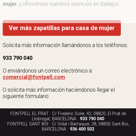
mujer
, y ofrecemos nuestros servicios en Badajoz.
Ver más zapatillas para casa de mujer
Solicita más información llamándonos a los teléfonos:
933 790 040
O enviándonos un correo electrónico a:
comercial@fontpell.com
O solicita más información haciéndonos llegar el
siguiente formulario:
FONTPELL EL PRAT · C/ Frederic Soler, 42, 08820, El Prat de
Llobregat, BARCELONA ·
933 790 040
FONTPELL SANT BOI · C/ Vidal i Barraquer, 28, 08830 Sant Boi,
BARCELONA ·
936 400 502