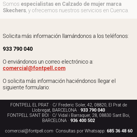
Somos
especialistas en Calzado de mujer marca
Skechers
, y ofrecemos nuestros servicios en Cuenca.
Solicita más información llamándonos a los teléfonos:
933 790 040
O enviándonos un correo electrónico a:
comercial@fontpell.com
O solicita más información haciéndonos llegar el
siguiente formulario:
FONTPELL EL PRAT · C/ Frederic Soler, 42, 08820, El Prat de
Llobregat, BARCELONA ·
933 790 040
FONTPELL SANT BOI · C/ Vidal i Barraquer, 28, 08830 Sant Boi,
BARCELONA ·
936 400 502
comercial@fontpell.com
· Consultas por Whatsapp:
685 36 48 60