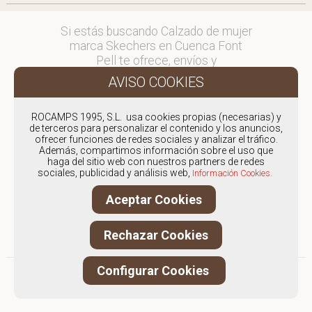
Si estás buscando Calzado de mujer
marca Skechers en Cuenca Font
Pell te ofrece, envíos y
devoluciones gratuítos a Península y
Baleares, para otros destinos
consultar
ROCAMPS 1995, S.L. usa cookies propias (necesarias) y
en comercial@fontpell.com.
de terceros para personalizar el contenido y los anuncios,
ofrecer funciones de redes sociales y analizar el tráfico.
Los envíos a Cuenca gestionados
Además, compartimos información sobre el uso que
haga del sitio web con nuestros partners de redes
entre semana se entregarán en
sociales, publicidad y análisis web,
Información Cookies.
menos de 48 horas; los pedidos
realizados en fin de semana, el
Aceptar Cookies
producto se enviará a partir del
lunes.
Rechazar Cookies
Configurar Cookies