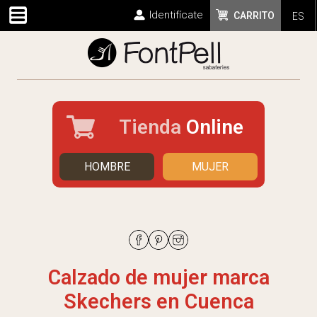
Identifícate
CARRITO
ES
Tienda
Online
HOMBRE
MUJER
Calzado de mujer marca
Skechers en Cuenca