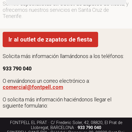
Somos
especialistas en Outlet de zapatos de fiesta
, y
ofrecemos nuestros servicios en Santa Cruz de
Tenerife.
Ir al outlet de zapatos de fiesta
Solicita más información llamándonos a los teléfonos:
933 790 040
O enviándonos un correo electrónico a:
comercial@fontpell.com
O solicita más información haciéndonos llegar el
siguiente formulario:
FONTPELL EL PRAT · C/ Frederic Soler, 42, 08820, El Prat de
Llobregat, BARCELONA ·
933 790 040