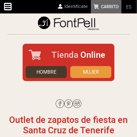
Identifícate
CARRITO
ES
Tienda
Online
HOMBRE
MUJER
Outlet de zapatos de fiesta en
Santa Cruz de Tenerife