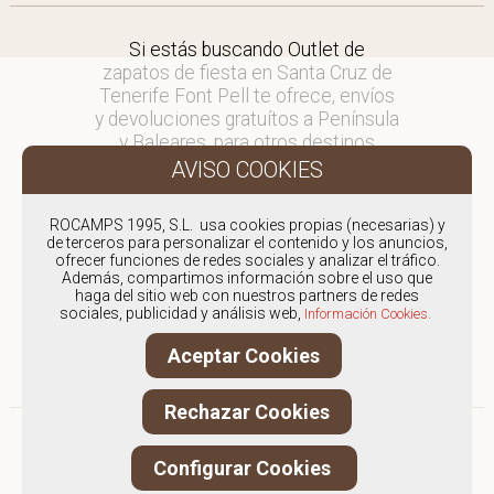
Si estás buscando Outlet de
zapatos de fiesta en Santa Cruz de
Tenerife Font Pell te ofrece, envíos
y devoluciones gratuítos a Península
y Baleares, para otros destinos
consultar
en comercial@fontpell.com.
ROCAMPS 1995, S.L. usa cookies propias (necesarias) y
Los envíos a Santa Cruz de Tenerife
de terceros para personalizar el contenido y los anuncios,
gestionados entre semana se
ofrecer funciones de redes sociales y analizar el tráfico.
Además, compartimos información sobre el uso que
entregarán en menos de 48 horas;
haga del sitio web con nuestros partners de redes
los pedidos realizados en fin de
sociales, publicidad y análisis web,
Información Cookies.
semana, el producto se enviará a
partir del lunes.
Aceptar Cookies
Rechazar Cookies
Configurar Cookies