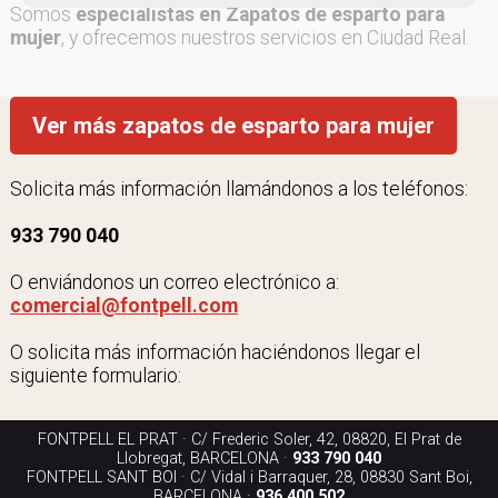
Somos
especialistas en Zapatos de esparto para
mujer
, y ofrecemos nuestros servicios en Ciudad Real.
Ver más zapatos de esparto para mujer
Solicita más información llamándonos a los teléfonos:
933 790 040
O enviándonos un correo electrónico a:
comercial@fontpell.com
O solicita más información haciéndonos llegar el
siguiente formulario:
FONTPELL EL PRAT · C/ Frederic Soler, 42, 08820, El Prat de
Llobregat, BARCELONA ·
933 790 040
FONTPELL SANT BOI · C/ Vidal i Barraquer, 28, 08830 Sant Boi,
BARCELONA ·
936 400 502