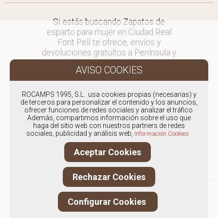
Si estás buscando Zapatos de
esparto para mujer en Ciudad Real
Font Pell te ofrece, envíos y
devoluciones gratuítos a Península y
Baleares, para otros destinos
consultar
en comercial@fontpell.com.
ROCAMPS 1995, S.L. usa cookies propias (necesarias) y
de terceros para personalizar el contenido y los anuncios,
Los envíos a Ciudad Real
ofrecer funciones de redes sociales y analizar el tráfico.
gestionados entre semana se
Además, compartimos información sobre el uso que
entregarán en menos de 48 horas;
haga del sitio web con nuestros partners de redes
sociales, publicidad y análisis web,
los pedidos realizados en fin de
Información Cookies.
semana, el producto se enviará a
Aceptar Cookies
partir del lunes.
Rechazar Cookies
Configurar Cookies