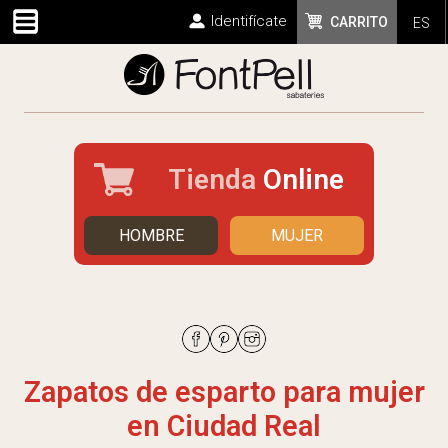
Identifícate
CARRITO
ES
Tienda
Online
HOMBRE
MUJER
Zapatos de esparto para mujer
en Ciudad Real