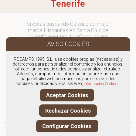
Tenerife
Si estás buscando Calzado de mujer
marca Hispanitas en Santa Cruz de
Tenerife Font Pell te ofrece, envíos
y devoluciones gratuítos a Península
y Baleares, para otros destinos
consultar
ROCAMPS 1995, S.L. usa cookies propias (necesarias) y
en comercial@fontpell.com.
de terceros para personalizar el contenido y los anuncios,
ofrecer funciones de redes sociales y analizar el tráfico.
Además, compartimos información sobre el uso que
Los envíos a Santa Cruz de Tenerife
haga del sitio web con nuestros partners de redes
gestionados entre semana se
sociales, publicidad y análisis web,
Información Cookies.
entregarán en menos de 48 horas;
los pedidos realizados en fin de
Aceptar Cookies
semana, el producto se enviará a
partir del lunes.
Rechazar Cookies
Configurar Cookies