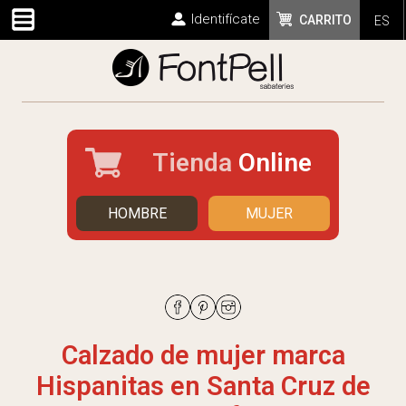
Identifícate
CARRITO
ES
Tienda
Online
HOMBRE
MUJER
Calzado de mujer marca
Hispanitas en Santa Cruz de