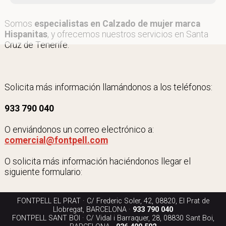
Somos
especialistas en Calzado de mujer marca
Hispanitas
, y ofrecemos nuestros servicios en Santa
Cruz de Tenerife.
Solicita más información llamándonos a los teléfonos:
933 790 040
O enviándonos un correo electrónico a:
comercial@fontpell.com
O solicita más información haciéndonos llegar el
siguiente formulario:
FONTPELL EL PRAT · C/ Frederic Soler, 42, 08820, El Prat de
Llobregat, BARCELONA ·
933 790 040
FONTPELL SANT BOI · C/ Vidal i Barraquer, 28, 08830 Sant Boi,