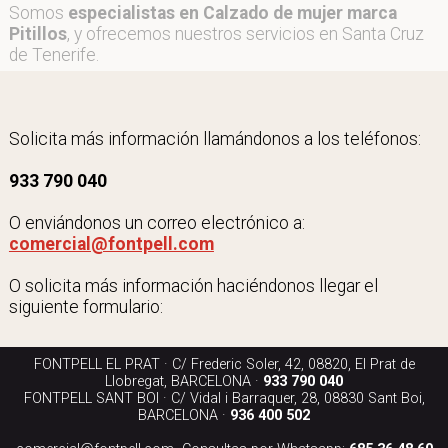
Somos
especialistas en Calzado de mujer marca
Pitillos
, y ofrecemos nuestros servicios en Santa Cruz
de Tenerife.
Solicita más información llamándonos a los teléfonos:
933 790 040
O enviándonos un correo electrónico a:
comercial@fontpell.com
O solicita más información haciéndonos llegar el
siguiente formulario:
FONTPELL EL PRAT · C/ Frederic Soler, 42, 08820, El Prat de
Llobregat, BARCELONA ·
933 790 040
FONTPELL SANT BOI · C/ Vidal i Barraquer, 28, 08830 Sant Boi,
BARCELONA ·
936 400 502