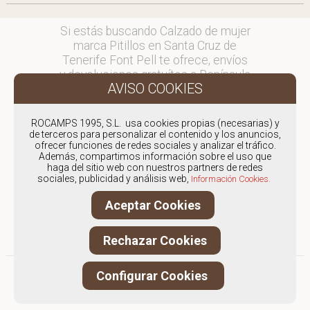
Si estás buscando Calzado de mujer
marca Pitillos en Santa Cruz de
Tenerife Font Pell te ofrece, envíos
y devoluciones gratuítos a Península
y Baleares, para otros destinos
consultar
en comercial@fontpell.com.
ROCAMPS 1995, S.L. usa cookies propias (necesarias) y
de terceros para personalizar el contenido y los anuncios,
ofrecer funciones de redes sociales y analizar el tráfico.
Los envíos a Santa Cruz de Tenerife
Además, compartimos información sobre el uso que
gestionados entre semana se
haga del sitio web con nuestros partners de redes
entregarán en menos de 48 horas;
sociales, publicidad y análisis web,
Información Cookies.
los pedidos realizados en fin de
Aceptar Cookies
semana, el producto se enviará a
partir del lunes.
Rechazar Cookies
Configurar Cookies