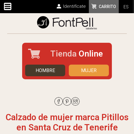
Identifícate
CARRITO
ES
Tienda
Online
HOMBRE
MUJER
Calzado de mujer marca Pitillos
en Santa Cruz de Tenerife