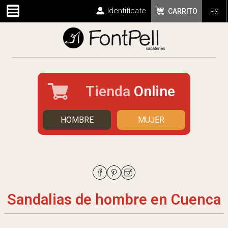
Identifícate
CARRITO
ES
Tienda
Online
HOMBRE
MUJER
Sandalias de hombre en Cuenca