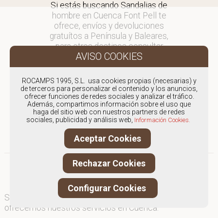
Si estás buscando Sandalias de
hombre en Cuenca Font Pell te
ofrece, envíos y devoluciones
gratuítos a Península y Baleares,
para otros destinos consultar
en comercial@fontpell.com.
Los envíos a Cuenca gestionados
ROCAMPS 1995, S.L. usa cookies propias (necesarias) y
entre semana se entregarán en
de terceros para personalizar el contenido y los anuncios,
ofrecer funciones de redes sociales y analizar el tráfico.
menos de 48 horas; los pedidos
Además, compartimos información sobre el uso que
realizados en fin de semana, el
haga del sitio web con nuestros partners de redes
producto se enviará a partir del
sociales, publicidad y análisis web,
Información Cookies.
lunes.
Aceptar Cookies
Rechazar Cookies
Configurar Cookies
Somos
especialistas en Sandalias de hombre
, y
ofrecemos nuestros servicios en Cuenca.