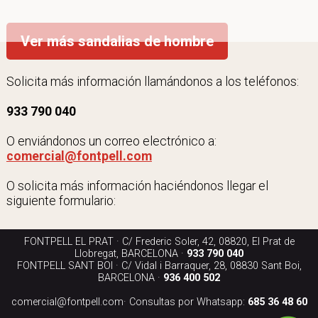
Ver más sandalias de hombre
Solicita más información llamándonos a los teléfonos:
933 790 040
O enviándonos un correo electrónico a:
comercial@fontpell.com
O solicita más información haciéndonos llegar el
siguiente formulario:
FONTPELL EL PRAT · C/ Frederic Soler, 42, 08820, El Prat de
Llobregat, BARCELONA ·
933 790 040
FONTPELL SANT BOI · C/ Vidal i Barraquer, 28, 08830 Sant Boi,
BARCELONA ·
936 400 502
comercial@fontpell.com
· Consultas por Whatsapp:
685 36 48 60