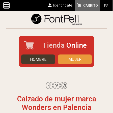
Identifícate
CARRITO
ES
Tienda
Online
HOMBRE
MUJER
Calzado de mujer marca
Wonders en Palencia