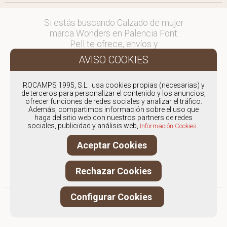
Si estás buscando Calzado de mujer
marca Wonders en Palencia Font
Pell te ofrece, envíos y
devoluciones gratuítos a Península y
Baleares, para otros destinos
consultar
ROCAMPS 1995, S.L. usa cookies propias (necesarias) y
en comercial@fontpell.com.
de terceros para personalizar el contenido y los anuncios,
ofrecer funciones de redes sociales y analizar el tráfico.
Los envíos a Palencia gestionados
Además, compartimos información sobre el uso que
haga del sitio web con nuestros partners de redes
entre semana se entregarán en
sociales, publicidad y análisis web,
Información Cookies.
menos de 48 horas; los pedidos
realizados en fin de semana, el
Aceptar Cookies
producto se enviará a partir del
lunes.
Rechazar Cookies
Configurar Cookies