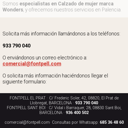
Somos
especialistas en Calzado de mujer marca
Wonders
, y ofrecemos nuestros servicios en Palencia.
Solicita más información llamándonos a los teléfonos:
933 790 040
O enviándonos un correo electrónico a:
comercial@fontpell.com
O solicita más información haciéndonos llegar el
siguiente formulario:
FONTPELL EL PRAT · C/ Frederic Soler, 42, 08820, El Prat de
Llobregat, BARCELONA ·
933 790 040
FONTPELL SANT BOI · C/ Vidal i Barraquer, 28, 08830 Sant Boi,
BARCELONA ·
936 400 502
comercial@fontpell.com
· Consultas por Whatsapp:
685 36 48 60