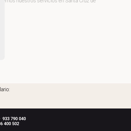
recemos nuestros servicios en Santa Cruz de
ario:
 ·
933 790 040
6 400 502