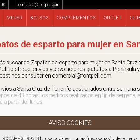
 40
comercial@fontpell.com
MUJER
BOLSOS
COMPLEMENTOS
OUTLET
CLU
atos de esparto para mujer en San
tás buscando Zapatos de esparto para mujer en Santa Cruz 
ell te ofrece, envíos y devoluciones gratuítos a Península y
 destinos consultar en comercial@fontpell.com.
nvíos a Santa Cruz de Tenerife gestionados entre semana s
nos de 48 horas; los pedidos realizados en fin de semana, 
á a partir del lunes.
ROCAMPS 1995, S.L. usa cookies propias (necesarias) y de terceros