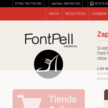
El Prat:
933 790 040
Sant Boi:
936 400 502
93 379 00
INICIO
NOSOTROS
HOMBRE
Zap
Si es
Font P
otros
Los e
en me
enviar
Tienda