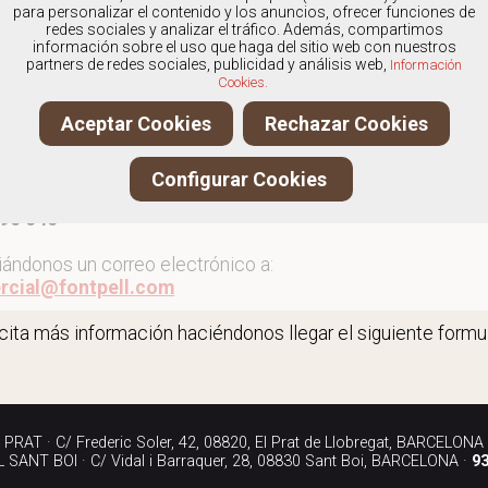
os
especialistas en Zapatos de esparto para mujer
, y of
para personalizar el contenido y los anuncios, ofrecer funciones de
fe.
redes sociales y analizar el tráfico. Además, compartimos
información sobre el uso que haga del sitio web con nuestros
partners de redes sociales, publicidad y análisis web,
Información
Cookies.
r más zapatos de esparto para mujer
Aceptar Cookies
Rechazar Cookies
ita más información llamándonos a los teléfonos:
Configurar Cookies
90 040
iándonos un correo electrónico a:
rcial@fontpell.com
icita más información haciéndonos llegar el siguiente formul
RAT · C/ Frederic Soler, 42, 08820, El Prat de Llobregat, BARCELONA
SANT BOI · C/ Vidal i Barraquer, 28, 08830 Sant Boi, BARCELONA ·
93