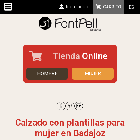
Identifícate
CARRITO
ES
Tienda
Online
HOMBRE
MUJER
Calzado con plantillas para
mujer en Badajoz