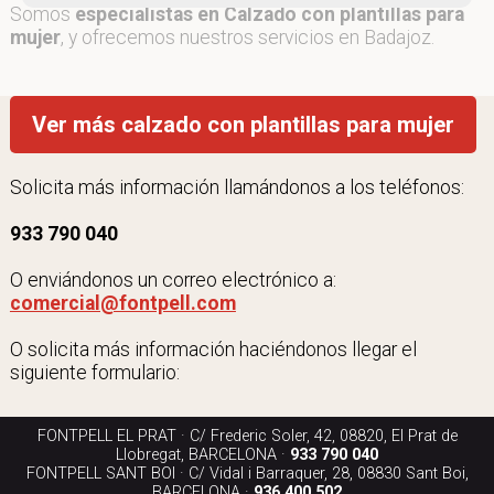
Somos
especialistas en Calzado con plantillas para
mujer
, y ofrecemos nuestros servicios en Badajoz.
Ver más calzado con plantillas para mujer
Solicita más información llamándonos a los teléfonos:
933 790 040
O enviándonos un correo electrónico a:
comercial@fontpell.com
O solicita más información haciéndonos llegar el
siguiente formulario:
FONTPELL EL PRAT · C/ Frederic Soler, 42, 08820, El Prat de
Llobregat, BARCELONA ·
933 790 040
FONTPELL SANT BOI · C/ Vidal i Barraquer, 28, 08830 Sant Boi,
BARCELONA ·
936 400 502