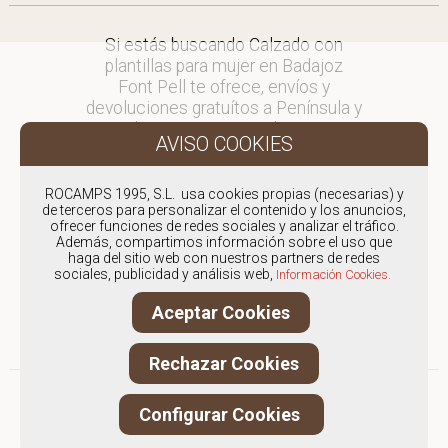
Si estás buscando Calzado con
plantillas para mujer en Badajoz
Font Pell te ofrece, envíos y
devoluciones gratuítos a Península y
Baleares, para otros destinos
consultar
en comercial@fontpell.com.
ROCAMPS 1995, S.L. usa cookies propias (necesarias) y
de terceros para personalizar el contenido y los anuncios,
Los envíos a Badajoz gestionados
ofrecer funciones de redes sociales y analizar el tráfico.
entre semana se entregarán en
Además, compartimos información sobre el uso que
menos de 48 horas; los pedidos
haga del sitio web con nuestros partners de redes
sociales, publicidad y análisis web,
realizados en fin de semana, el
Información Cookies.
producto se enviará a partir del
Aceptar Cookies
lunes.
Rechazar Cookies
Configurar Cookies