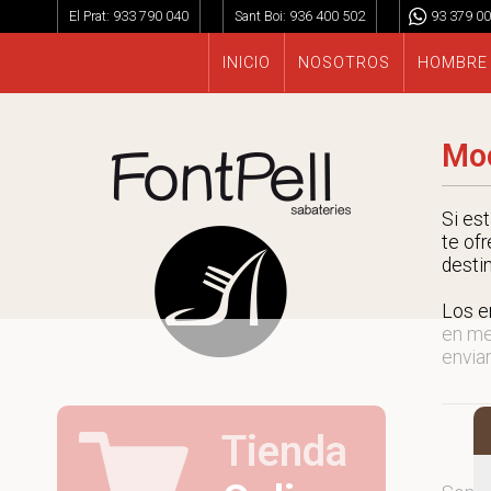
El Prat:
933 790 040
Sant Boi:
936 400 502
93 379 00
INICIO
NOSOTROS
HOMBRE
Moc
Si es
te ofr
desti
Los e
en me
enviar
Tienda