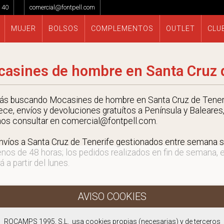
 40
comercial@fontpell.com
MUJER
BOLSOS
COMPLEMENTOS
OUTLET
CLU
asines de hombre en Santa Cruz 
tás buscando Mocasines de hombre en Santa Cruz de Teneri
ece, envíos y devoluciones gratuítos a Península y Baleares,
nos consultar en comercial@fontpell.com.
nvíos a Santa Cruz de Tenerife gestionados entre semana s
nos de 48 horas; los pedidos realizados en fin de semana, 
á a partir del lunes.
ROCAMPS 1995, S.L. usa cookies propias (necesarias) y de terceros