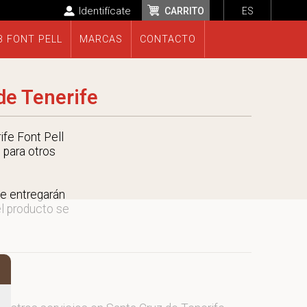
Identifícate
CARRITO
ES
B FONT PELL
MARCAS
CONTACTO
de Tenerife
fe Font Pell
 para otros
e entregarán
el producto se