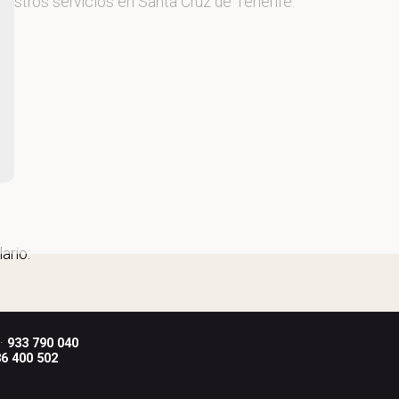
uestros servicios en Santa Cruz de Tenerife.
ario:
 ·
933 790 040
6 400 502