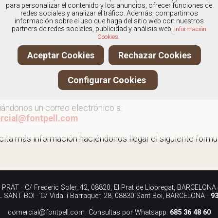
os
especialistas en Mocasines de hombre
, y ofrecemos n
para personalizar el contenido y los anuncios, ofrecer funciones de
redes sociales y analizar el tráfico. Además, compartimos
información sobre el uso que haga del sitio web con nuestros
partners de redes sociales, publicidad y análisis web,
Información
Cookies.
r más mocasines de hombre
Aceptar Cookies
Rechazar Cookies
ita más información llamándonos a los teléfonos:
Configurar Cookies
90 040
iándonos un correo electrónico a:
rcial@fontpell.com
icita más información haciéndonos llegar el siguiente formul
RAT · C/ Frederic Soler, 42, 08820, El Prat de Llobregat, BARCELONA
SANT BOI · C/ Vidal i Barraquer, 28, 08830 Sant Boi, BARCELONA ·
93
comercial@fontpell.com
· Consultas por Whatsapp:
685 36 48 60