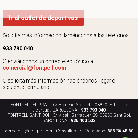
Ir al outlet de deportivas
Solicita más información llamándonos a los teléfonos:
933 790 040
O enviándonos un correo electrónico a:
comercial@fontpell.com
O solicita más información haciéndonos llegar el
siguiente formulario:
FONTPELL EL PRAT · C/ Frederic Soler, 42, 08820, El Prat de
Llobregat, BARCELONA ·
933 790 040
FONTPELL SANT BOI · C/ Vidal i Barraquer, 28, 08830 Sant Boi,
BARCELONA ·
936 400 502
comercial@fontpell.com
· Consultas por Whatsapp:
685 36 48 60