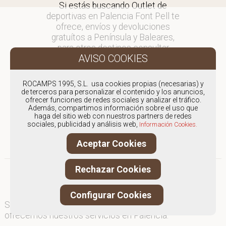
Si estás buscando Outlet de
deportivas en Palencia Font Pell te
ofrece, envíos y devoluciones
gratuítos a Península y Baleares,
para otros destinos consultar
en comercial@fontpell.com.
Los envíos a Palencia gestionados
ROCAMPS 1995, S.L. usa cookies propias (necesarias) y
entre semana se entregarán en
de terceros para personalizar el contenido y los anuncios,
ofrecer funciones de redes sociales y analizar el tráfico.
menos de 48 horas; los pedidos
Además, compartimos información sobre el uso que
realizados en fin de semana, el
haga del sitio web con nuestros partners de redes
producto se enviará a partir del
sociales, publicidad y análisis web,
Información Cookies.
lunes.
Aceptar Cookies
Rechazar Cookies
Configurar Cookies
Somos
especialistas en Outlet de deportivas
, y
ofrecemos nuestros servicios en Palencia.