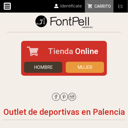
Identifícate
CARRITO
ES
Tienda
Online
HOMBRE
MUJER
Outlet de deportivas en Palencia