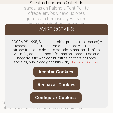
Si estás buscando Outlet de
sandalias en Palencia Font Pell te
ofrece, envíos y devoluciones
gratuítos a Península y Baleares,
para otros destinos consultar
en comercial@fontpell.com.
Los envíos a Palencia gestionados
ROCAMPS 1995, S.L. usa cookies propias (necesarias) y
entre semana se entregarán en
de terceros para personalizar el contenido y los anuncios,
ofrecer funciones de redes sociales y analizar el tráfico.
menos de 48 horas; los pedidos
Además, compartimos información sobre el uso que
realizados en fin de semana, el
haga del sitio web con nuestros partners de redes
producto se enviará a partir del
sociales, publicidad y análisis web,
Información Cookies.
lunes.
Aceptar Cookies
Rechazar Cookies
Configurar Cookies
Somos
especialistas en Outlet de sandalias
, y
ofrecemos nuestros servicios en Palencia.