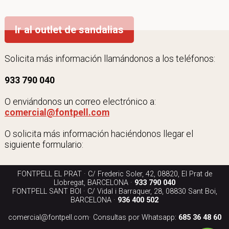
Ir al outlet de sandalias
Solicita más información llamándonos a los teléfonos:
933 790 040
O enviándonos un correo electrónico a:
comercial@fontpell.com
O solicita más información haciéndonos llegar el
siguiente formulario:
FONTPELL EL PRAT · C/ Frederic Soler, 42, 08820, El Prat de
Llobregat, BARCELONA ·
933 790 040
FONTPELL SANT BOI · C/ Vidal i Barraquer, 28, 08830 Sant Boi,
BARCELONA ·
936 400 502
comercial@fontpell.com
· Consultas por Whatsapp:
685 36 48 60