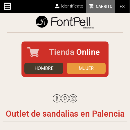
Identifícate
CARRITO
ES
Tienda
Online
HOMBRE
MUJER
Outlet de sandalias en Palencia