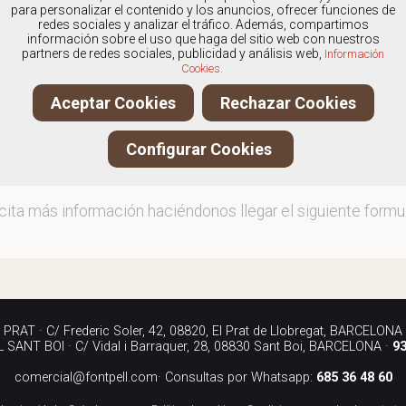
os
especialistas en Calzado de hombre marca Fluchos S
para personalizar el contenido y los anuncios, ofrecer funciones de
redes sociales y analizar el tráfico. Además, compartimos
información sobre el uso que haga del sitio web con nuestros
partners de redes sociales, publicidad y análisis web,
Información
Cookies.
ita más información llamándonos a los teléfonos:
Aceptar Cookies
Rechazar Cookies
90 040
Configurar Cookies
iándonos un correo electrónico a:
rcial@fontpell.com
icita más información haciéndonos llegar el siguiente formul
RAT · C/ Frederic Soler, 42, 08820, El Prat de Llobregat, BARCELONA
SANT BOI · C/ Vidal i Barraquer, 28, 08830 Sant Boi, BARCELONA ·
93
comercial@fontpell.com
· Consultas por Whatsapp:
685 36 48 60