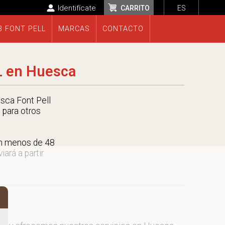
Identifícate
CARRITO
ES
B FONT PELL
MARCAS
CONTACTO
L en Huesca
sca Font Pell
 para otros
en menos de 48
ará a partir