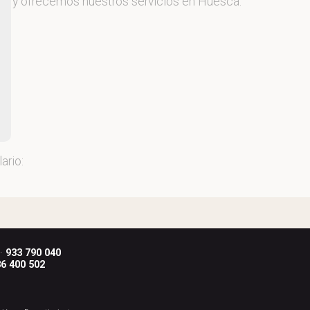
.L
, y ofrecemos nuestros servicios en Huesca.
ario:
 ·
933 790 040
6 400 502