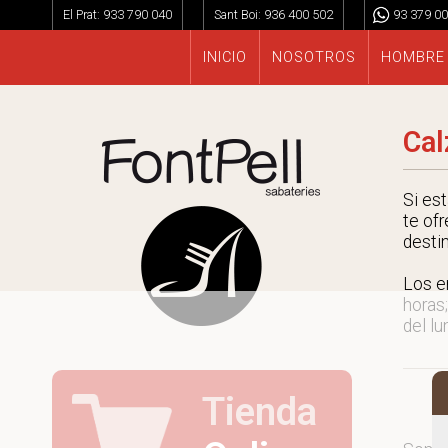
El Prat:
933 790 040
Sant Boi:
936 400 502
93 379 00
INICIO
NOSOTROS
HOMBRE
Cal
Si es
te ofr
desti
Los e
horas;
del lu
Tienda