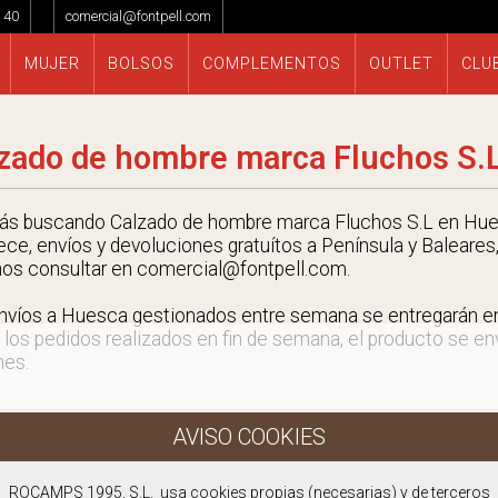
 40
comercial@fontpell.com
MUJER
BOLSOS
COMPLEMENTOS
OUTLET
CLU
zado de hombre marca Fluchos S.
tás buscando Calzado de hombre marca Fluchos S.L en Hue
ece, envíos y devoluciones gratuítos a Península y Baleares,
nos consultar en comercial@fontpell.com.
nvíos a Huesca gestionados entre semana se entregarán 
 los pedidos realizados en fin de semana, el producto se envi
nes.
ROCAMPS 1995, S.L. usa cookies propias (necesarias) y de terceros