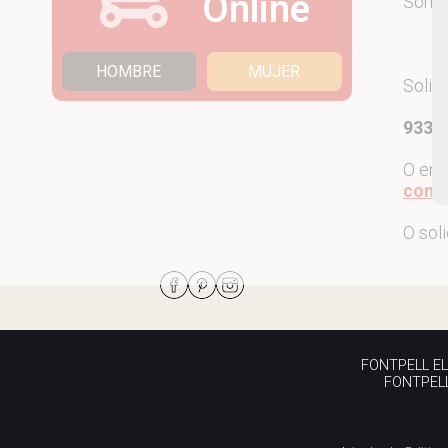
Online
Som
HOMBRE
MUJER
Solic
933 7
O env
come
O sol
FONTPELL EL P
FONTPELL 