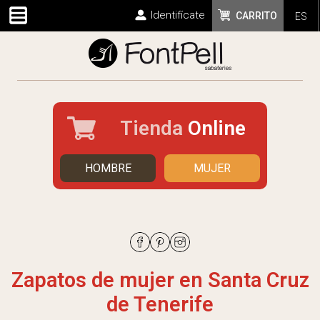
Identifícate
CARRITO
ES
Tienda
Online
HOMBRE
MUJER
Zapatos de mujer en Santa Cruz
de Tenerife