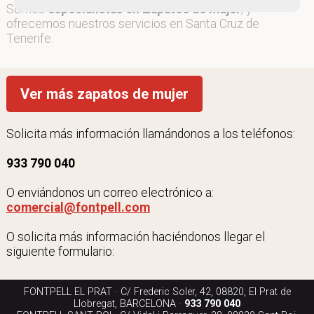
Somos
especialistas en Zapatos de mujer
, y
ofrecemos nuestros servicios en Santa Cruz de
Tenerife.
Ver más zapatos de mujer
Solicita más información llamándonos a los teléfonos:
933 790 040
O enviándonos un correo electrónico a:
comercial@fontpell.com
O solicita más información haciéndonos llegar el
siguiente formulario:
FONTPELL EL PRAT · C/ Frederic Soler, 42, 08820, El Prat de
Llobregat, BARCELONA ·
933 790 040