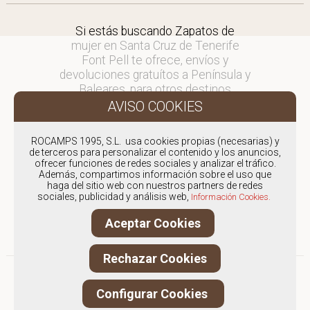
Si estás buscando Zapatos de
mujer en Santa Cruz de Tenerife
Font Pell te ofrece, envíos y
devoluciones gratuítos a Península y
Baleares, para otros destinos
consultar
en comercial@fontpell.com.
ROCAMPS 1995, S.L. usa cookies propias (necesarias) y
Los envíos a Santa Cruz de Tenerife
de terceros para personalizar el contenido y los anuncios,
gestionados entre semana se
ofrecer funciones de redes sociales y analizar el tráfico.
Además, compartimos información sobre el uso que
entregarán en menos de 48 horas;
haga del sitio web con nuestros partners de redes
los pedidos realizados en fin de
sociales, publicidad y análisis web,
Información Cookies.
semana, el producto se enviará a
partir del lunes.
Aceptar Cookies
Rechazar Cookies
Configurar Cookies