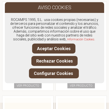
ROCAMPS 1995, S.L. usa cookies propias (necesarias) y
de terceros para personalizar el contenido y los anuncios,
ofrecer funciones de redes sociales y analizar el tráfico.
Además, compartimos información sobre el uso que
haga del sitio web con nuestros partners de redes
sociales, publicidad y análisis web,
Información Cookies.
Aceptar Cookies
SKECHERS 216924
SKECHERS 216924
Rechazar Cookies
BAMBA SLIP INS
BAMBA SLIP INS GRIS
Antes:
84.95€
Antes:
84.95€
Configurar Cookies
69,00€
69,00€
IVA Incluido
IVA Incluido
VER PRODUCTO
VER PRODUCTO