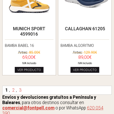
MUNICH SPORT
CALLAGHAN 61205
4599016
BAMBA BABEL 16
BAMBA ALGORITMO
Antes:
85.00€
Antes:
129.90€
69,00€
89,00€
IVA Incluido
IVA Incluido
VER PRODUCTO
VER PRODUCTO
1
,
2
,
3
Envíos y devoluciones gratuítos a Península y
Baleares
, para otros destinos consultar en
comercial@fontpell.com
o por WhatsApp
620 054
390