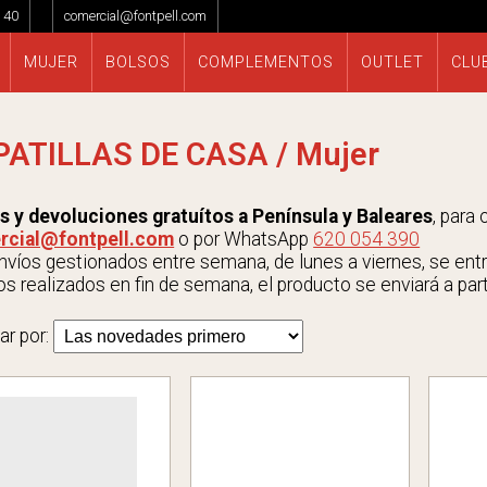
 40
comercial@fontpell.com
MUJER
BOLSOS
COMPLEMENTOS
OUTLET
CLU
PATILLAS DE CASA / Mujer
s y devoluciones gratuítos a Península y Baleares
, para
rcial@fontpell.com
o por WhatsApp
620 054 390
víos gestionados entre semana, de lunes a viernes, se entrega
s realizados en fin de semana, el producto se enviará a parti
ar por: