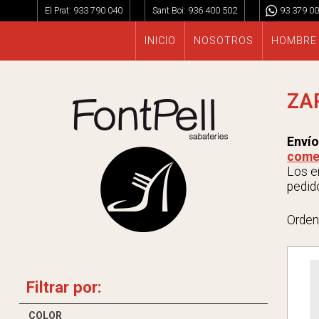
El Prat:
933 790 040
Sant Boi:
936 400 502
93 379 00
INICIO
NOSOTROS
HOMBRE
ZA
Envío
come
Los en
pedido
Orden
Filtrar por:
COLOR