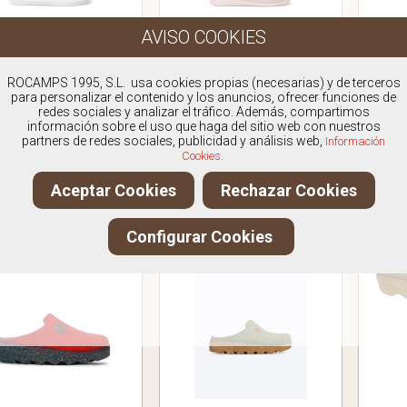
ONI PONS ALINS
TONI PONS MALU
TO
ROCAMPS 1995, S.L. usa cookies propias (necesarias) y de terceros
para personalizar el contenido y los anuncios, ofrecer funciones de
NELA TUBULAR
CHINELA PANA
CHIN
redes sociales y analizar el tráfico. Además, compartimos
39,95€
39,95€
información sobre el uso que haga del sitio web con nuestros
partners de redes sociales, publicidad y análisis web,
Información
IVA Incluido
IVA Incluido
Cookies.
VER PRODUCTO
VER PRODUCTO
Aceptar Cookies
Rechazar Cookies
Configurar Cookies