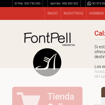
El Prat:
933 790 040
Sant Boi:
936 400 502
93 379 00
INICIO
NOSOTROS
HOMBRE
Cal
Si es
ofrec
desti
Los e
horas;
del lu
Tienda