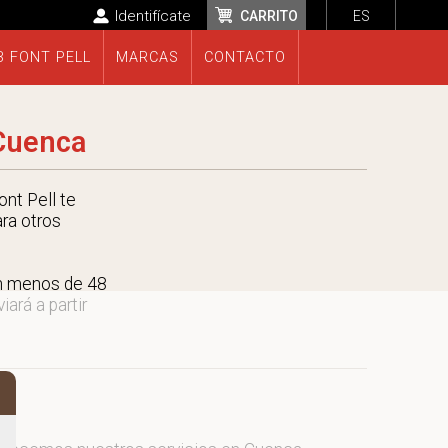
Identifícate
CARRITO
ES
B FONT PELL
MARCAS
CONTACTO
 Cuenca
nt Pell te
ara otros
en menos de 48
ará a partir