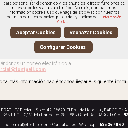
os
especialistas en Calzado con plantillas para mujer
, y
para personalizar el contenido y los anuncios, ofrecer funciones de
redes sociales y analizar el tráfico. Además, compartimos
información sobre el uso que haga del sitio web con nuestros
partners de redes sociales, publicidad y análisis web,
Información
Cookies.
r más calzado con plantillas para mujer
Aceptar Cookies
Rechazar Cookies
ita más información llamándonos a los teléfonos:
Configurar Cookies
90 040
iándonos un correo electrónico a:
rcial@fontpell.com
icita más información haciéndonos llegar el siguiente formul
RAT · C/ Frederic Soler, 42, 08820, El Prat de Llobregat, BARCELONA
SANT BOI · C/ Vidal i Barraquer, 28, 08830 Sant Boi, BARCELONA ·
93
comercial@fontpell.com
· Consultas por Whatsapp:
685 36 48 60