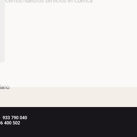
 ofrecemos nuestros servicios en Cuenca.
ario:
 ·
933 790 040
6 400 502