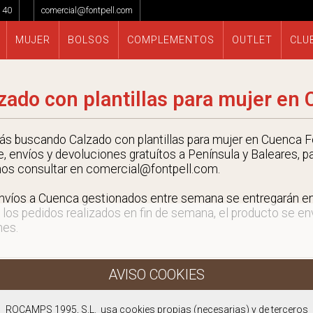
 40
comercial@fontpell.com
MUJER
BOLSOS
COMPLEMENTOS
OUTLET
CLU
zado con plantillas para mujer en
tás buscando Calzado con plantillas para mujer en Cuenca Fo
e, envíos y devoluciones gratuítos a Península y Baleares, p
nos consultar en comercial@fontpell.com.
nvíos a Cuenca gestionados entre semana se entregarán 
 los pedidos realizados en fin de semana, el producto se envi
nes.
ROCAMPS 1995, S.L. usa cookies propias (necesarias) y de terceros