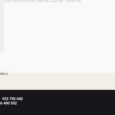
stros servicios en Santa Cruz de Tenerife.
ario:
 ·
933 790 040
6 400 502