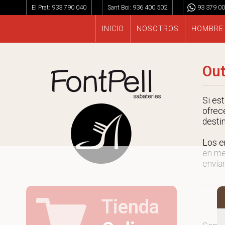
El Prat:
933 790 040
Sant Boi:
936 400 502
93 379 00
INICIO
NOSOTROS
HOMBRE
Out
Si es
ofrec
desti
Los e
en me
enviar
Tienda