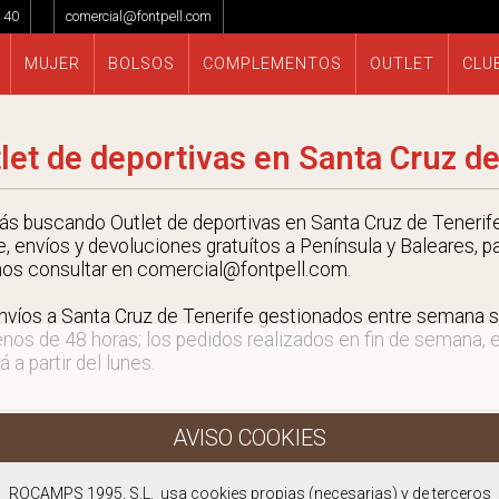
 40
comercial@fontpell.com
MUJER
BOLSOS
COMPLEMENTOS
OUTLET
CLU
let de deportivas en Santa Cruz de
tás buscando Outlet de deportivas en Santa Cruz de Tenerife
e, envíos y devoluciones gratuítos a Península y Baleares, p
nos consultar en comercial@fontpell.com.
nvíos a Santa Cruz de Tenerife gestionados entre semana s
nos de 48 horas; los pedidos realizados en fin de semana, 
á a partir del lunes.
ROCAMPS 1995, S.L. usa cookies propias (necesarias) y de terceros