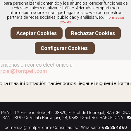
os
especialistas en Outlet de deportivas
, y ofrecemos nue
para personalizar el contenido y los anuncios, ofrecer funciones de
redes sociales y analizar el tráfico. Además, compartimos
información sobre el uso que haga del sitio web con nuestros
partners de redes sociales, publicidad y análisis web,
Información
Cookies.
 al outlet de deportivas
Aceptar Cookies
Rechazar Cookies
ita más información llamándonos a los teléfonos:
Configurar Cookies
90 040
iándonos un correo electrónico a:
rcial@fontpell.com
icita más información haciéndonos llegar el siguiente formul
RAT · C/ Frederic Soler, 42, 08820, El Prat de Llobregat, BARCELONA
SANT BOI · C/ Vidal i Barraquer, 28, 08830 Sant Boi, BARCELONA ·
93
comercial@fontpell.com
· Consultas por Whatsapp:
685 36 48 60