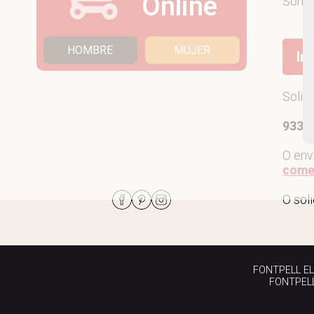
Online
Som
HOMBRE
MUJER
Ir
Solic
933 7
O env
come
O sol
FONTPELL EL P
FONTPELL 