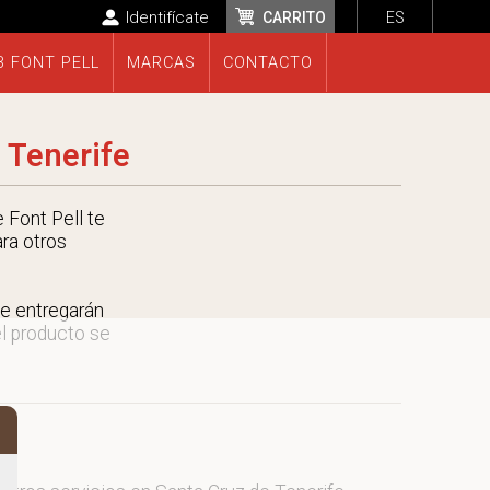
Identifícate
CARRITO
ES
B FONT PELL
MARCAS
CONTACTO
 Tenerife
 Font Pell te
ara otros
e entregarán
el producto se