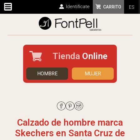
Identifícate
CARRITO
ES
Tienda
Online
HOMBRE
MUJER
Calzado de hombre marca
Skechers en Santa Cruz de