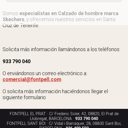
Somos
especialistas en Calzado de hombre marca
Skechers
, y ofrecemos nuestros servicios en Santa
Cruz de Tenerife.
Solicita más información llamándonos a los teléfonos:
933 790 040
O enviándonos un correo electrónico a:
comercial@fontpell.com
O solicita más información haciéndonos llegar el
siguiente formulario:
FONTPELL EL PRAT · C/ Frederic Soler, 42, 08820, El Prat de
Llobregat, BARCELONA ·
933 790 040
FONTPELL SANT BOI · C/ Vidal i Barraquer, 28, 08830 Sant Boi,