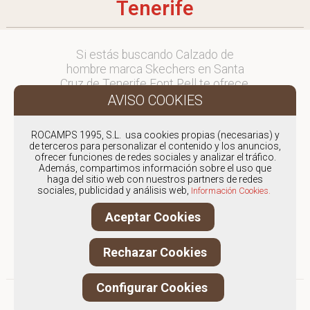
Tenerife
Si estás buscando Calzado de
hombre marca Skechers en Santa
Cruz de Tenerife Font Pell te ofrece,
envíos y devoluciones gratuítos a
Península y Baleares, para otros
destinos consultar
ROCAMPS 1995, S.L. usa cookies propias (necesarias) y
en comercial@fontpell.com.
de terceros para personalizar el contenido y los anuncios,
ofrecer funciones de redes sociales y analizar el tráfico.
Además, compartimos información sobre el uso que
Los envíos a Santa Cruz de Tenerife
haga del sitio web con nuestros partners de redes
gestionados entre semana se
sociales, publicidad y análisis web,
Información Cookies.
entregarán en menos de 48 horas;
los pedidos realizados en fin de
Aceptar Cookies
semana, el producto se enviará a
partir del lunes.
Rechazar Cookies
Configurar Cookies