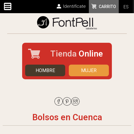
Identifícate
CARRITO
ES
Tienda
Online
HOMBRE
MUJER
Bolsos en Cuenca