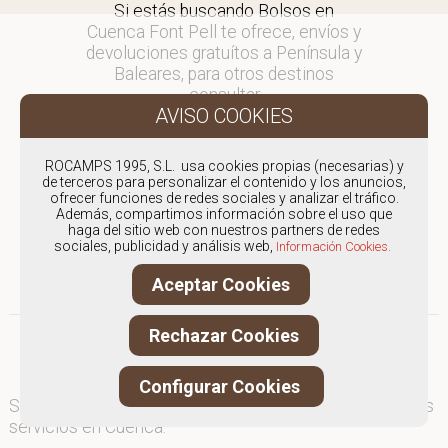
Si estás buscando Bolsos en
Cuenca Font Pell te ofrece, envíos y
devoluciones gratuítos a Península y
Baleares, para otros destinos
consultar
en comercial@fontpell.com.
Los envíos a Cuenca gestionados
ROCAMPS 1995, S.L. usa cookies propias (necesarias) y
entre semana se entregarán en
de terceros para personalizar el contenido y los anuncios,
ofrecer funciones de redes sociales y analizar el tráfico.
menos de 48 horas; los pedidos
Además, compartimos información sobre el uso que
realizados en fin de semana, el
haga del sitio web con nuestros partners de redes
producto se enviará a partir del
sociales, publicidad y análisis web,
Información Cookies.
lunes.
Aceptar Cookies
Rechazar Cookies
Configurar Cookies
Somos
especialistas en Bolsos
, y ofrecemos nuestros
servicios en Cuenca.