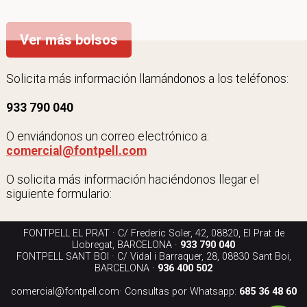
Ver más bolsos
Solicita más información llamándonos a los teléfonos:
933 790 040
O enviándonos un correo electrónico a:
comercial@fontpell.com
O solicita más información haciéndonos llegar el
siguiente formulario:
FONTPELL EL PRAT · C/ Frederic Soler, 42, 08820, El Prat de
Llobregat, BARCELONA ·
933 790 040
FONTPELL SANT BOI · C/ Vidal i Barraquer, 28, 08830 Sant Boi,
BARCELONA ·
936 400 502
comercial@fontpell.com
· Consultas por Whatsapp:
685 36 48 60