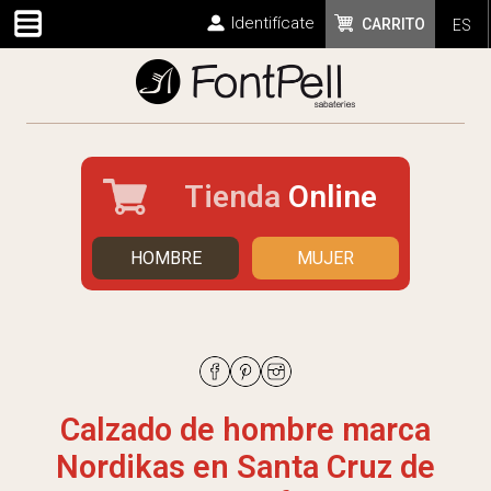
Identifícate
CARRITO
ES
Tienda
Online
HOMBRE
MUJER
Calzado de hombre marca
Nordikas en Santa Cruz de