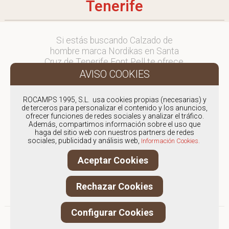
Tenerife
Si estás buscando Calzado de
hombre marca Nordikas en Santa
Cruz de Tenerife Font Pell te ofrece,
envíos y devoluciones gratuítos a
Península y Baleares, para otros
destinos consultar
ROCAMPS 1995, S.L. usa cookies propias (necesarias) y
en comercial@fontpell.com.
de terceros para personalizar el contenido y los anuncios,
ofrecer funciones de redes sociales y analizar el tráfico.
Además, compartimos información sobre el uso que
Los envíos a Santa Cruz de Tenerife
haga del sitio web con nuestros partners de redes
gestionados entre semana se
sociales, publicidad y análisis web,
Información Cookies.
entregarán en menos de 48 horas;
los pedidos realizados en fin de
Aceptar Cookies
semana, el producto se enviará a
partir del lunes.
Rechazar Cookies
Configurar Cookies