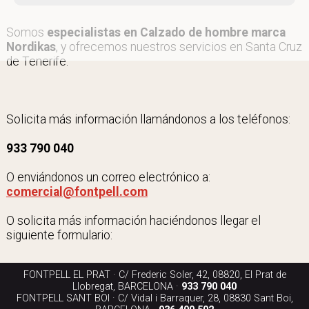
Somos
especialistas en Calzado de hombre marca
Nordikas
, y ofrecemos nuestros servicios en Santa Cruz
de Tenerife.
Solicita más información llamándonos a los teléfonos:
933 790 040
O enviándonos un correo electrónico a:
comercial@fontpell.com
O solicita más información haciéndonos llegar el
siguiente formulario:
FONTPELL EL PRAT · C/ Frederic Soler, 42, 08820, El Prat de
Llobregat, BARCELONA ·
933 790 040
FONTPELL SANT BOI · C/ Vidal i Barraquer, 28, 08830 Sant Boi,