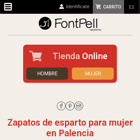
Identifícate
CARRITO
ES
Tienda
Online
HOMBRE
MUJER
Zapatos de esparto para mujer
en Palencia