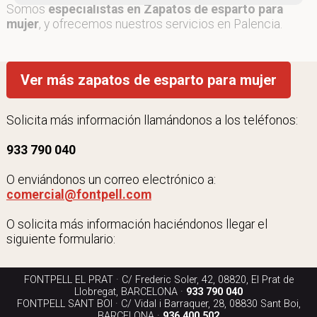
Somos
especialistas en Zapatos de esparto para
mujer
, y ofrecemos nuestros servicios en Palencia.
Ver más zapatos de esparto para mujer
Solicita más información llamándonos a los teléfonos:
933 790 040
O enviándonos un correo electrónico a:
comercial@fontpell.com
O solicita más información haciéndonos llegar el
siguiente formulario:
FONTPELL EL PRAT · C/ Frederic Soler, 42, 08820, El Prat de
Llobregat, BARCELONA ·
933 790 040
FONTPELL SANT BOI · C/ Vidal i Barraquer, 28, 08830 Sant Boi,
BARCELONA ·
936 400 502