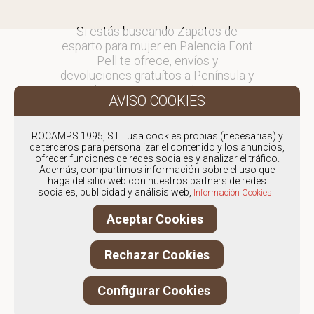
Si estás buscando Zapatos de
esparto para mujer en Palencia Font
Pell te ofrece, envíos y
devoluciones gratuítos a Península y
Baleares, para otros destinos
consultar
en comercial@fontpell.com.
ROCAMPS 1995, S.L. usa cookies propias (necesarias) y
de terceros para personalizar el contenido y los anuncios,
Los envíos a Palencia gestionados
ofrecer funciones de redes sociales y analizar el tráfico.
entre semana se entregarán en
Además, compartimos información sobre el uso que
menos de 48 horas; los pedidos
haga del sitio web con nuestros partners de redes
sociales, publicidad y análisis web,
realizados en fin de semana, el
Información Cookies.
producto se enviará a partir del
Aceptar Cookies
lunes.
Rechazar Cookies
Configurar Cookies