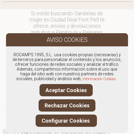
Si estás buscando Sandalias de
mujer en Ciudad Real Font Pell te
ofrece, envíos y devoluciones
gratuítos a Península y Baleares,
para otros destinos consultar
en comercial@fontpell.com.
ROCAMPS 1995, S.L. usa cookies propias (necesarias) y
Los envíos a Ciudad Real
de terceros para personalizar el contenido y los anuncios,
gestionados entre semana se
ofrecer funciones de redes sociales y analizar el tráfico.
Además, compartimos información sobre el uso que
entregarán en menos de 48 horas;
haga del sitio web con nuestros partners de redes
los pedidos realizados en fin de
sociales, publicidad y análisis web,
Información Cookies.
semana, el producto se enviará a
partir del lunes.
Aceptar Cookies
Rechazar Cookies
Configurar Cookies
Somos
especialistas en Sandalias de mujer
, y