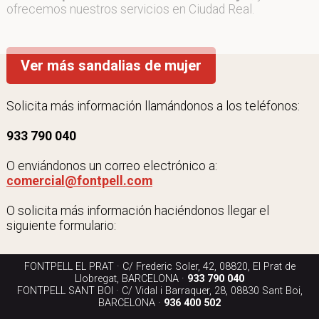
ofrecemos nuestros servicios en Ciudad Real.
Ver más sandalias de mujer
Solicita más información llamándonos a los teléfonos:
933 790 040
O enviándonos un correo electrónico a:
comercial@fontpell.com
O solicita más información haciéndonos llegar el
siguiente formulario:
FONTPELL EL PRAT · C/ Frederic Soler, 42, 08820, El Prat de
Llobregat, BARCELONA ·
933 790 040
FONTPELL SANT BOI · C/ Vidal i Barraquer, 28, 08830 Sant Boi,
BARCELONA ·
936 400 502