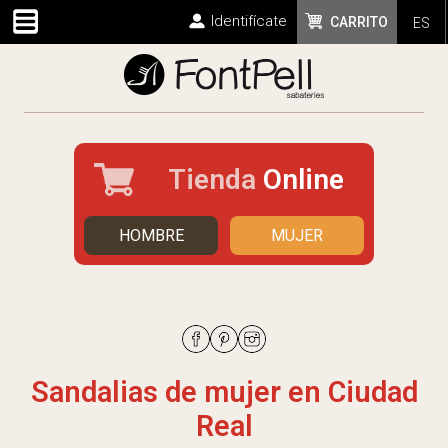
Identifícate
CARRITO
ES
Tienda
Online
HOMBRE
MUJER
Sandalias de mujer en Ciudad
Real