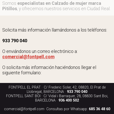
Somos
especialistas en Calzado de mujer marca
Pitillos
, y ofrecemos nuestros servicios en Ciudad Real.
Solicita más información llamándonos a los teléfonos:
933 790 040
O enviándonos un correo electrónico a:
comercial@fontpell.com
O solicita más información haciéndonos llegar el
siguiente formulario:
FONTPELL EL PRAT · C/ Frederic Soler, 42, 08820, El Prat de
Llobregat, BARCELONA ·
933 790 040
FONTPELL SANT BOI · C/ Vidal i Barraquer, 28, 08830 Sant Boi,
BARCELONA ·
936 400 502
comercial@fontpell.com
· Consultas por Whatsapp:
685 36 48 60