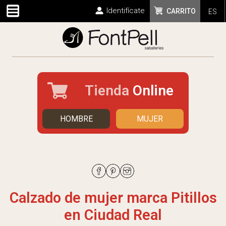
Identifícate
CARRITO
ES
Tienda
Online
HOMBRE
MUJER
Calzado de mujer marca Pitillos
en Ciudad Real