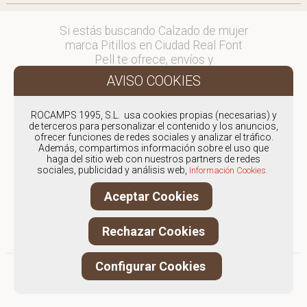
Si estás buscando Calzado de mujer
marca Pitillos en Ciudad Real Font
Pell te ofrece, envíos y
devoluciones gratuítos a Península y
Baleares, para otros destinos
consultar
ROCAMPS 1995, S.L. usa cookies propias (necesarias) y
en comercial@fontpell.com.
de terceros para personalizar el contenido y los anuncios,
ofrecer funciones de redes sociales y analizar el tráfico.
Los envíos a Ciudad Real
Además, compartimos información sobre el uso que
haga del sitio web con nuestros partners de redes
gestionados entre semana se
sociales, publicidad y análisis web,
Información Cookies.
entregarán en menos de 48 horas;
los pedidos realizados en fin de
Aceptar Cookies
semana, el producto se enviará a
partir del lunes.
Rechazar Cookies
Configurar Cookies