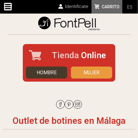
Identifícate
CARRITO
ES
Tienda
Online
HOMBRE
MUJER
Outlet de botines en Málaga