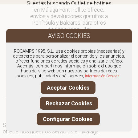
Si estás buscando Outlet de botines
en Málaga Font Pell te ofrece,
envíos y devoluciones gratuítos a
Península y Baleares, para otros
destinos consultar
en comercial@fontpell.com.
Los envíos a Málaga gestionados
ROCAMPS 1995, S.L. usa cookies propias (necesarias) y
entre semana se entregarán en
de terceros para personalizar el contenido y los anuncios,
ofrecer funciones de redes sociales y analizar el tráfico.
menos de 48 horas; los pedidos
Además, compartimos información sobre el uso que
realizados en fin de semana, el
haga del sitio web con nuestros partners de redes
producto se enviará a partir del
sociales, publicidad y análisis web,
Información Cookies.
lunes.
Aceptar Cookies
Rechazar Cookies
Configurar Cookies
Somos
especialistas en Outlet de botines
, y
ofrecemos nuestros servicios en Málaga.