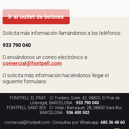
Ir al outlet de botines
Solicita más información llamándonos a los teléfonos:
933 790 040
O enviándonos un correo electrónico a:
comercial@fontpell.com
O solicita más información haciéndonos llegar el
siguiente formulario:
FONTPELL EL PRAT · C/ Frederic Soler, 42, 08820, El Prat de
Llobregat, BARCELONA ·
933 790 040
FONTPELL SANT BOI · C/ Vidal i Barraquer, 28, 08830 Sant Boi,
BARCELONA ·
936 400 502
comercial@fontpell.com
· Consultas por Whatsapp:
685 36 48 60