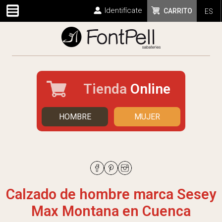
Identifícate
CARRITO
ES
Tienda
Online
HOMBRE
MUJER
Calzado de hombre marca Sesey
Max Montana en Cuenca