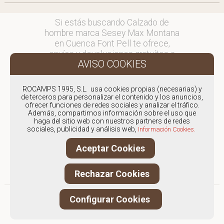
Si estás buscando Calzado de
hombre marca Sesey Max Montana
en Cuenca Font Pell te ofrece,
envíos y devoluciones gratuítos a
Península y Baleares, para otros
destinos consultar
en comercial@fontpell.com.
ROCAMPS 1995, S.L. usa cookies propias (necesarias) y
de terceros para personalizar el contenido y los anuncios,
ofrecer funciones de redes sociales y analizar el tráfico.
Los envíos a Cuenca gestionados
Además, compartimos información sobre el uso que
entre semana se entregarán en
haga del sitio web con nuestros partners de redes
menos de 48 horas; los pedidos
sociales, publicidad y análisis web,
Información Cookies.
realizados en fin de semana, el
Aceptar Cookies
producto se enviará a partir del
lunes.
Rechazar Cookies
Configurar Cookies