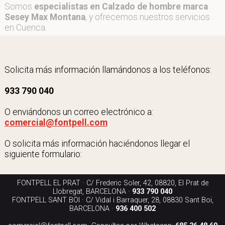
Somos
especialistas en Calzado de hombre marca
Sesey Max Montana
, y ofrecemos nuestros servicios
en Cuenca.
Solicita más información llamándonos a los teléfonos:
933 790 040
O enviándonos un correo electrónico a:
comercial@fontpell.com
O solicita más información haciéndonos llegar el
siguiente formulario:
FONTPELL EL PRAT · C/ Frederic Soler, 42, 08820, El Prat de
Llobregat, BARCELONA ·
933 790 040
FONTPELL SANT BOI · C/ Vidal i Barraquer, 28, 08830 Sant Boi,
BARCELONA ·
936 400 502