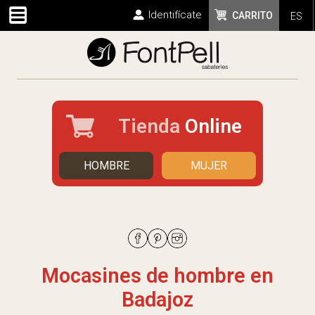
Identifícate
CARRITO
ES
Tienda
Online
HOMBRE
MUJER
Mocasines de hombre en
Badajoz