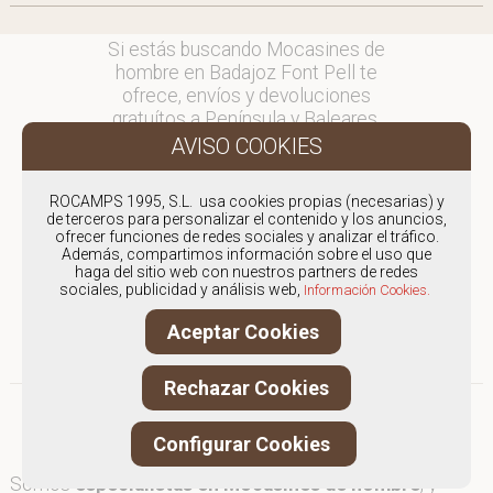
Si estás buscando Mocasines de
hombre en Badajoz Font Pell te
ofrece, envíos y devoluciones
gratuítos a Península y Baleares,
para otros destinos consultar
en comercial@fontpell.com.
ROCAMPS 1995, S.L. usa cookies propias (necesarias) y
Los envíos a Badajoz gestionados
de terceros para personalizar el contenido y los anuncios,
entre semana se entregarán en
ofrecer funciones de redes sociales y analizar el tráfico.
Además, compartimos información sobre el uso que
menos de 48 horas; los pedidos
haga del sitio web con nuestros partners de redes
realizados en fin de semana, el
sociales, publicidad y análisis web,
Información Cookies.
producto se enviará a partir del
lunes.
Aceptar Cookies
Rechazar Cookies
Configurar Cookies
Somos
especialistas en Mocasines de hombre
, y