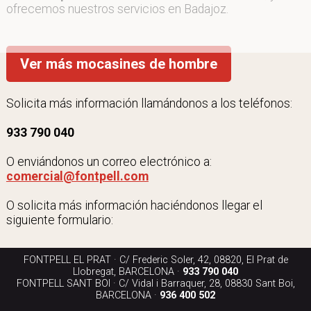
ofrecemos nuestros servicios en Badajoz.
Ver más mocasines de hombre
Solicita más información llamándonos a los teléfonos:
933 790 040
O enviándonos un correo electrónico a:
comercial@fontpell.com
O solicita más información haciéndonos llegar el
siguiente formulario:
FONTPELL EL PRAT · C/ Frederic Soler, 42, 08820, El Prat de
Llobregat, BARCELONA ·
933 790 040
FONTPELL SANT BOI · C/ Vidal i Barraquer, 28, 08830 Sant Boi,
BARCELONA ·
936 400 502