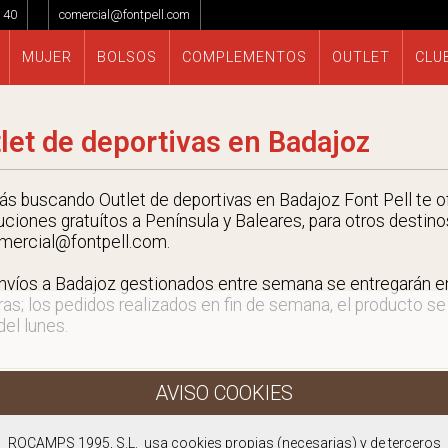
 40
comercial@fontpell.com
MUJER
BOLSOS
COMPLEMENTOS
OUTLET
CLU
let de deportivas en Badajoz
tás buscando Outlet de deportivas en Badajoz Font Pell te o
uciones gratuítos a Península y Baleares, para otros destino
mercial@fontpell.com.
nvíos a Badajoz gestionados entre semana se entregarán 
ras; los pedidos realizados en fin de semana, el producto se
 del lunes.
ROCAMPS 1995, S.L. usa cookies propias (necesarias) y de terceros