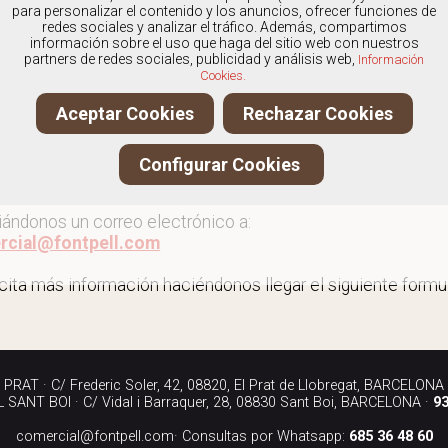
os
especialistas en Outlet de deportivas
, y ofrecemos nue
para personalizar el contenido y los anuncios, ofrecer funciones de
redes sociales y analizar el tráfico. Además, compartimos
información sobre el uso que haga del sitio web con nuestros
partners de redes sociales, publicidad y análisis web,
Información
Cookies.
 al outlet de deportivas
Aceptar Cookies
Rechazar Cookies
ita más información llamándonos a los teléfonos:
Configurar Cookies
90 040
iándonos un correo electrónico a:
rcial@fontpell.com
icita más información haciéndonos llegar el siguiente formul
RAT · C/ Frederic Soler, 42, 08820, El Prat de Llobregat, BARCELONA
SANT BOI · C/ Vidal i Barraquer, 28, 08830 Sant Boi, BARCELONA ·
93
comercial@fontpell.com
· Consultas por Whatsapp:
685 36 48 60