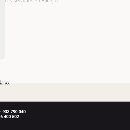
stros servicios en Badajoz.
ario:
 ·
933 790 040
6 400 502