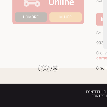
Online
Som
HOMBRE
MUJER
Ir
Solic
933 7
O env
come
O sol
FONTPELL EL P
FONTPELL 