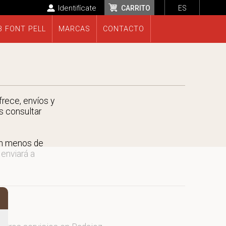
Identifícate
CARRITO
ES
B FONT PELL
MARCAS
CONTACTO
frece, envíos y
s consultar
en menos de
 enviará a