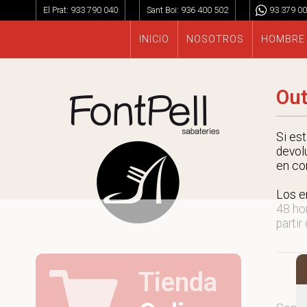
El Prat:
933 790 040
Sant Boi:
936 400 502
93 379 00
INICIO
NOSOTROS
HOMBRE
Out
Si es
devol
en co
Los e
48 ho
partir
Tienda