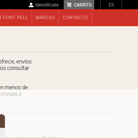
Identifícate
CARRITO
ES
B FONT PELL
MARCAS
CONTACTO
ofrece, envíos
nos consultar
 en menos de
 enviará a