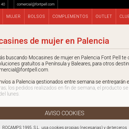
 40
comercial@fontpell.com
MUJER
BOLSOS
COMPLEMENTOS
OUTLET
CLU
asines de mujer en Palencia
tás buscando Mocasines de mujer en Palencia Font Pell te 
oluciones gratuítos a Península y Baleares, para otros desti
mercial@fontpell.com.
nvíos a Palencia gestionados entre semana se entregarán
ras; los pedidos realizados en fin de semana, el producto se
 del lunes.
ROCAMPS 1995, S.L. usa cookies propias (necesarias) y de terceros