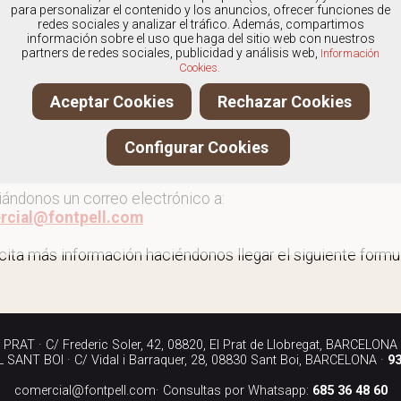
os
especialistas en Mocasines de mujer
, y ofrecemos nue
para personalizar el contenido y los anuncios, ofrecer funciones de
redes sociales y analizar el tráfico. Además, compartimos
información sobre el uso que haga del sitio web con nuestros
partners de redes sociales, publicidad y análisis web,
Información
Cookies.
r más mocasines de mujer
Aceptar Cookies
Rechazar Cookies
ita más información llamándonos a los teléfonos:
Configurar Cookies
90 040
iándonos un correo electrónico a:
rcial@fontpell.com
icita más información haciéndonos llegar el siguiente formul
RAT · C/ Frederic Soler, 42, 08820, El Prat de Llobregat, BARCELONA
SANT BOI · C/ Vidal i Barraquer, 28, 08830 Sant Boi, BARCELONA ·
93
comercial@fontpell.com
· Consultas por Whatsapp:
685 36 48 60