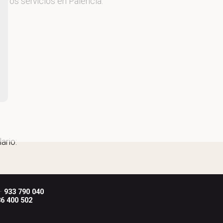
stros servicios en Palencia.
ario:
 ·
933 790 040
6 400 502