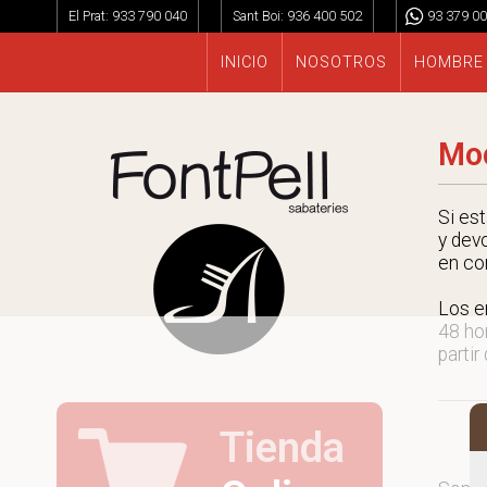
El Prat:
933 790 040
Sant Boi:
936 400 502
93 379 00
INICIO
NOSOTROS
HOMBRE
Moc
Si es
y dev
en co
Los e
48 ho
partir
Tienda