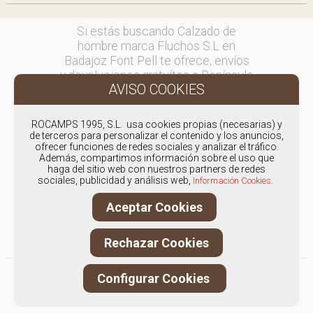
Si estás buscando Calzado de
hombre marca Fluchos S.L en
Badajoz Font Pell te ofrece, envíos
y devoluciones gratuítos a Península
y Baleares, para otros destinos
consultar
en comercial@fontpell.com.
ROCAMPS 1995, S.L. usa cookies propias (necesarias) y
de terceros para personalizar el contenido y los anuncios,
ofrecer funciones de redes sociales y analizar el tráfico.
Los envíos a Badajoz gestionados
Además, compartimos información sobre el uso que
entre semana se entregarán en
haga del sitio web con nuestros partners de redes
menos de 48 horas; los pedidos
sociales, publicidad y análisis web,
Información Cookies.
realizados en fin de semana, el
Aceptar Cookies
producto se enviará a partir del
lunes.
Rechazar Cookies
Configurar Cookies