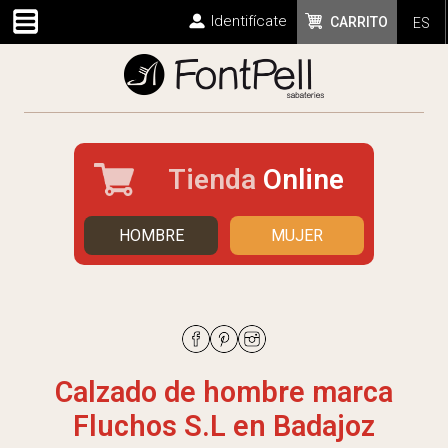
Identifícate
CARRITO
ES
Tienda
Online
HOMBRE
MUJER
Calzado de hombre marca
Fluchos S.L en Badajoz