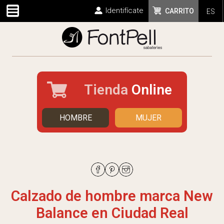
Identifícate
CARRITO
ES
Tienda
Online
HOMBRE
MUJER
Calzado de hombre marca New
Balance en Ciudad Real