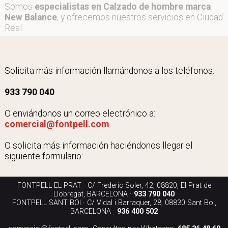
Somos
especialistas en Calzado de hombre marca
New Balance
, y ofrecemos nuestros servicios en Ciudad
Real.
Solicita más información llamándonos a los teléfonos:
933 790 040
O enviándonos un correo electrónico a:
comercial@fontpell.com
O solicita más información haciéndonos llegar el
siguiente formulario:
FONTPELL EL PRAT · C/ Frederic Soler, 42, 08820, El Prat de
Llobregat, BARCELONA ·
933 790 040
FONTPELL SANT BOI · C/ Vidal i Barraquer, 28, 08830 Sant Boi,
BARCELONA ·
936 400 502