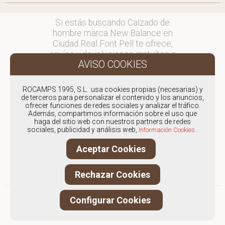
Si estás buscando Calzado de
hombre marca New Balance en
Ciudad Real Font Pell te ofrece,
envíos y devoluciones gratuítos a
Península y Baleares, para otros
destinos consultar
en comercial@fontpell.com.
ROCAMPS 1995, S.L. usa cookies propias (necesarias) y
de terceros para personalizar el contenido y los anuncios,
ofrecer funciones de redes sociales y analizar el tráfico.
Los envíos a Ciudad Real
Además, compartimos información sobre el uso que
gestionados entre semana se
haga del sitio web con nuestros partners de redes
entregarán en menos de 48 horas;
sociales, publicidad y análisis web,
Información Cookies.
los pedidos realizados en fin de
Aceptar Cookies
semana, el producto se enviará a
partir del lunes.
Rechazar Cookies
Configurar Cookies