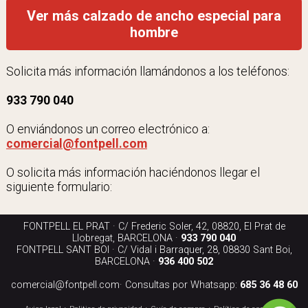
Ver más calzado de ancho especial para
hombre
Solicita más información llamándonos a los teléfonos:
933 790 040
O enviándonos un correo electrónico a:
comercial@fontpell.com
O solicita más información haciéndonos llegar el
siguiente formulario:
FONTPELL EL PRAT · C/ Frederic Soler, 42, 08820, El Prat de
Llobregat, BARCELONA ·
933 790 040
FONTPELL SANT BOI · C/ Vidal i Barraquer, 28, 08830 Sant Boi,
BARCELONA ·
936 400 502
comercial@fontpell.com
· Consultas por Whatsapp:
685 36 48 60