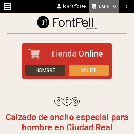
Identifícate
CARRITO
ES
Tienda
Online
HOMBRE
MUJER
Calzado de ancho especial para
hombre en Ciudad Real