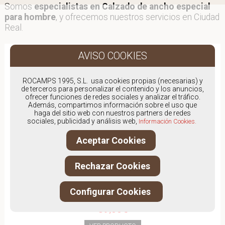
Somos
especialistas en Calzado de ancho especial
para hombre
, y ofrecemos nuestros servicios en Ciudad
Real.
ROCAMPS 1995, S.L. usa cookies propias (necesarias) y
de terceros para personalizar el contenido y los anuncios,
ofrecer funciones de redes sociales y analizar el tráfico.
Además, compartimos información sobre el uso que
haga del sitio web con nuestros partners de redes
sociales, publicidad y análisis web,
Información Cookies.
Aceptar Cookies
Rechazar Cookies
Configurar Cookies
PINOSOS 5975H
89,00€