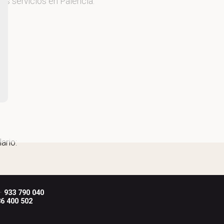
os servicios en Palencia.
ario:
 ·
933 790 040
6 400 502