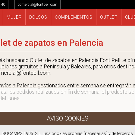
 40
comercial@fontpell.com
MUJER
BOLSOS
COMPLEMENTOS
OUTLET
CLU
let de zapatos en Palencia
tás buscando Outlet de zapatos en Palencia Font Pell te ofr
uciones gratuítos a Península y Baleares, para otros destino
mercial@fontpell.com.
nvíos a Palencia gestionados entre semana se entregarán
ras; los pedidos realizados en fin de semana, el producto se
 del lunes.
ROCAMPS 1995, S.L. usa cookies propias (necesarias) y de terceros