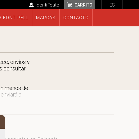
Identifícate
CARRITO
ES
B FONT PELL
MARCAS
CONTACTO
ece, envíos y
s consultar
 en menos de
 enviará a