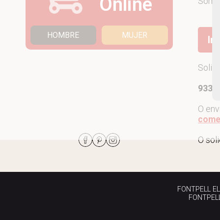
Online
Som
HOMBRE
MUJER
Ir
Solic
933 7
O env
come
O sol
FONTPELL EL P
FONTPELL 