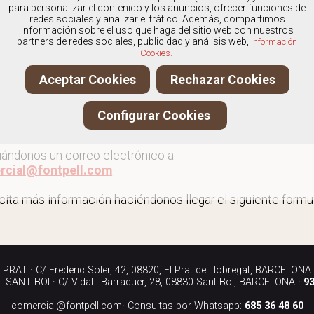
os
especialistas en Outlet de zapatos
, y ofrecemos nuestr
para personalizar el contenido y los anuncios, ofrecer funciones de
redes sociales y analizar el tráfico. Además, compartimos
información sobre el uso que haga del sitio web con nuestros
partners de redes sociales, publicidad y análisis web,
Información
Cookies.
 al outlet de zapatos
Aceptar Cookies
Rechazar Cookies
ita más información llamándonos a los teléfonos:
Configurar Cookies
90 040
iándonos un correo electrónico a:
rcial@fontpell.com
icita más información haciéndonos llegar el siguiente formul
RAT · C/ Frederic Soler, 42, 08820, El Prat de Llobregat, BARCELONA
SANT BOI · C/ Vidal i Barraquer, 28, 08830 Sant Boi, BARCELONA ·
93
comercial@fontpell.com
· Consultas por Whatsapp:
685 36 48 60