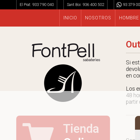
El Prat:
933 790 040
Sant Boi:
936 400 502
93 379 00
INICIO
NOSOTROS
HOMBRE
Out
Si es
devol
en co
Los e
48 ho
partir
Tienda