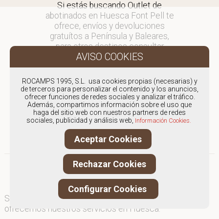
Si estás buscando Outlet de
abotinados en Huesca Font Pell te
ofrece, envíos y devoluciones
gratuítos a Península y Baleares,
para otros destinos consultar
en comercial@fontpell.com.
Los envíos a Huesca gestionados
ROCAMPS 1995, S.L. usa cookies propias (necesarias) y
entre semana se entregarán en
de terceros para personalizar el contenido y los anuncios,
ofrecer funciones de redes sociales y analizar el tráfico.
menos de 48 horas; los pedidos
Además, compartimos información sobre el uso que
realizados en fin de semana, el
haga del sitio web con nuestros partners de redes
producto se enviará a partir del
sociales, publicidad y análisis web,
Información Cookies.
lunes.
Aceptar Cookies
Rechazar Cookies
Configurar Cookies
Somos
especialistas en Outlet de abotinados
, y
ofrecemos nuestros servicios en Huesca.