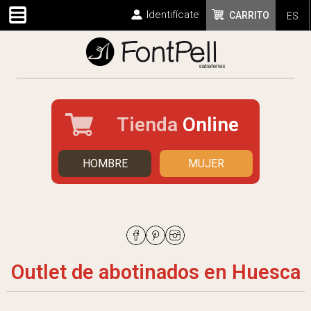
Identifícate
CARRITO
ES
Tienda
Online
HOMBRE
MUJER
Outlet de abotinados en Huesca