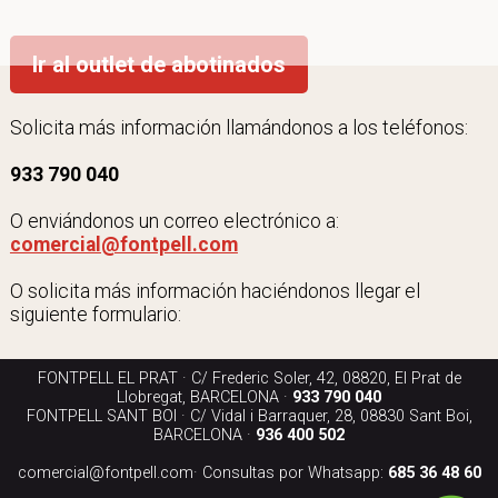
Ir al outlet de abotinados
Solicita más información llamándonos a los teléfonos:
933 790 040
O enviándonos un correo electrónico a:
comercial@fontpell.com
O solicita más información haciéndonos llegar el
siguiente formulario:
FONTPELL EL PRAT · C/ Frederic Soler, 42, 08820, El Prat de
Llobregat, BARCELONA ·
933 790 040
FONTPELL SANT BOI · C/ Vidal i Barraquer, 28, 08830 Sant Boi,
BARCELONA ·
936 400 502
comercial@fontpell.com
· Consultas por Whatsapp:
685 36 48 60