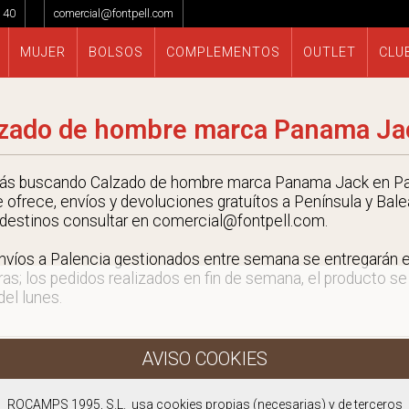
 40
comercial@fontpell.com
MUJER
BOLSOS
COMPLEMENTOS
OUTLET
CLU
zado de hombre marca Panama Jac
tás buscando Calzado de hombre marca Panama Jack en Pa
e ofrece, envíos y devoluciones gratuítos a Península y Bale
 destinos consultar en comercial@fontpell.com.
nvíos a Palencia gestionados entre semana se entregarán
ras; los pedidos realizados en fin de semana, el producto se
 del lunes.
ROCAMPS 1995, S.L. usa cookies propias (necesarias) y de terceros