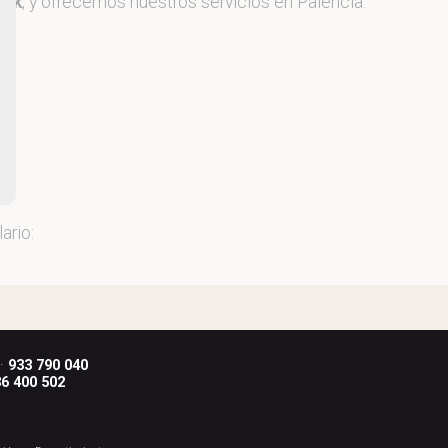
ack
, y ofrecemos nuestros servicios en Palencia.
ario:
 ·
933 790 040
6 400 502