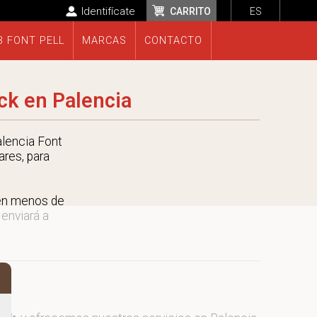
Identifícate
CARRITO
ES
B FONT PELL
MARCAS
CONTACTO
k en Palencia
lencia Font
ares, para
 en menos de
 enviará a