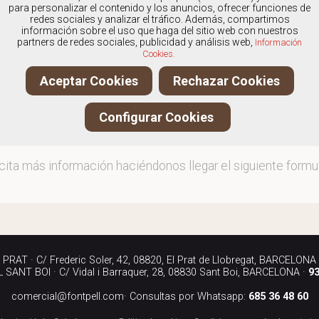
os
especialistas en Calzado de hombre marca Panama J
para personalizar el contenido y los anuncios, ofrecer funciones de
redes sociales y analizar el tráfico. Además, compartimos
información sobre el uso que haga del sitio web con nuestros
partners de redes sociales, publicidad y análisis web,
Información
Cookies.
ita más información llamándonos a los teléfonos:
Aceptar Cookies
Rechazar Cookies
90 040
Configurar Cookies
iándonos un correo electrónico a:
rcial@fontpell.com
icita más información haciéndonos llegar el siguiente formul
RAT · C/ Frederic Soler, 42, 08820, El Prat de Llobregat, BARCELONA
SANT BOI · C/ Vidal i Barraquer, 28, 08830 Sant Boi, BARCELONA ·
93
comercial@fontpell.com
· Consultas por Whatsapp:
685 36 48 60