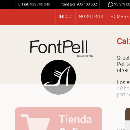
El Prat:
933 790 040
Sant Boi:
936 400 502
93 379 00
INICIO
NOSOTROS
HOMBRE
Cal
Si es
Pell t
otros
Los e
48 ho
partir
Tienda