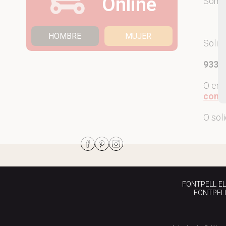
Online
Som
HOMBRE
MUJER
Solic
933 7
O env
come
O sol
FONTPELL EL P
FONTPELL 