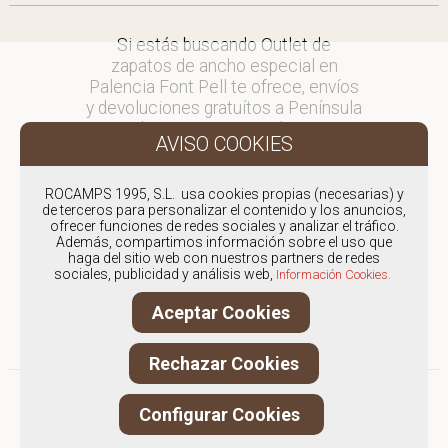
Si estás buscando Outlet de
zapatos de ancho especial en
Palencia Font Pell te ofrece, envíos
y devoluciones gratuítos a Península
y Baleares, para otros destinos
consultar
en comercial@fontpell.com.
ROCAMPS 1995, S.L. usa cookies propias (necesarias) y
de terceros para personalizar el contenido y los anuncios,
Los envíos a Palencia gestionados
ofrecer funciones de redes sociales y analizar el tráfico.
entre semana se entregarán en
Además, compartimos información sobre el uso que
menos de 48 horas; los pedidos
haga del sitio web con nuestros partners de redes
sociales, publicidad y análisis web,
realizados en fin de semana, el
Información Cookies.
producto se enviará a partir del
Aceptar Cookies
lunes.
Rechazar Cookies
Configurar Cookies