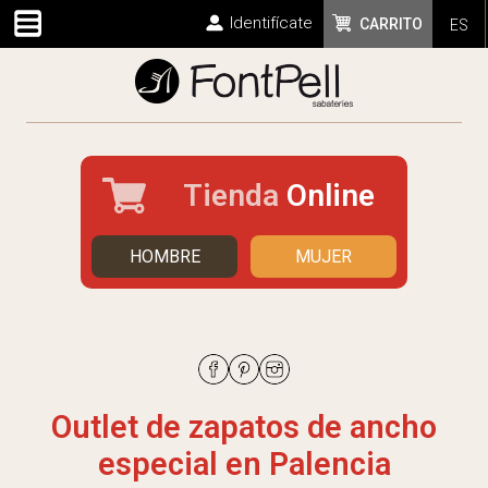
Identifícate
CARRITO
ES
Tienda
Online
HOMBRE
MUJER
Outlet de zapatos de ancho
especial en Palencia