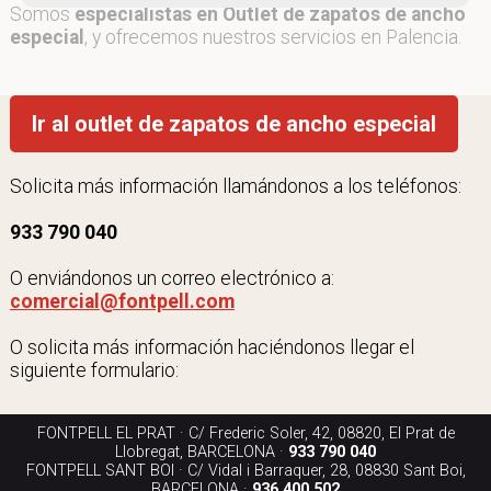
Somos
especialistas en Outlet de zapatos de ancho
especial
, y ofrecemos nuestros servicios en Palencia.
Ir al outlet de zapatos de ancho especial
Solicita más información llamándonos a los teléfonos:
933 790 040
O enviándonos un correo electrónico a:
comercial@fontpell.com
O solicita más información haciéndonos llegar el
siguiente formulario:
FONTPELL EL PRAT · C/ Frederic Soler, 42, 08820, El Prat de
Llobregat, BARCELONA ·
933 790 040
FONTPELL SANT BOI · C/ Vidal i Barraquer, 28, 08830 Sant Boi,
BARCELONA ·
936 400 502