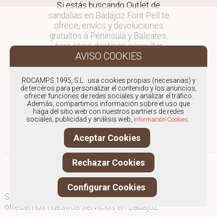
Si estás buscando Outlet de
sandalias en Badajoz Font Pell te
ofrece, envíos y devoluciones
gratuítos a Península y Baleares,
para otros destinos consultar
en comercial@fontpell.com.
Los envíos a Badajoz gestionados
ROCAMPS 1995, S.L. usa cookies propias (necesarias) y
entre semana se entregarán en
de terceros para personalizar el contenido y los anuncios,
ofrecer funciones de redes sociales y analizar el tráfico.
menos de 48 horas; los pedidos
Además, compartimos información sobre el uso que
realizados en fin de semana, el
haga del sitio web con nuestros partners de redes
producto se enviará a partir del
sociales, publicidad y análisis web,
Información Cookies.
lunes.
Aceptar Cookies
Rechazar Cookies
Configurar Cookies
Somos
especialistas en Outlet de sandalias
, y
ofrecemos nuestros servicios en Badajoz.