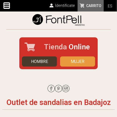
Identifícate
CARRITO
ES
Tienda
Online
HOMBRE
MUJER
Outlet de sandalias en Badajoz