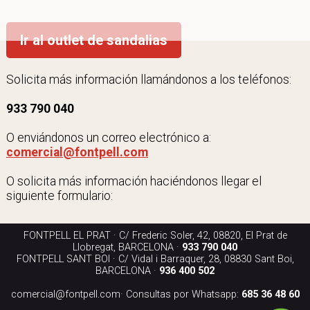
Ir al outlet de sandalias
Solicita más información llamándonos a los teléfonos:
933 790 040
O enviándonos un correo electrónico a:
comercial@fontpell.com
O solicita más información haciéndonos llegar el
siguiente formulario:
FONTPELL EL PRAT · C/ Frederic Soler, 42, 08820, El Prat de
Llobregat, BARCELONA ·
933 790 040
FONTPELL SANT BOI · C/ Vidal i Barraquer, 28, 08830 Sant Boi,
BARCELONA ·
936 400 502
comercial@fontpell.com
· Consultas por Whatsapp:
685 36 48 60