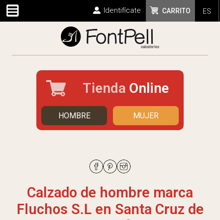
Identifícate
CARRITO
ES
Tienda
Online
HOMBRE
MUJER
Calzado de hombre marca
Fluchos S.L en Santa Cruz de