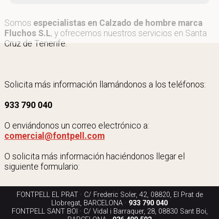
Somos
especialistas en Calzado de hombre marca
Fluchos S.L
, y ofrecemos nuestros servicios en Santa
Cruz de Tenerife.
Solicita más información llamándonos a los teléfonos:
933 790 040
O enviándonos un correo electrónico a:
comercial@fontpell.com
O solicita más información haciéndonos llegar el
siguiente formulario:
FONTPELL EL PRAT · C/ Frederic Soler, 42, 08820, El Prat de
Llobregat, BARCELONA ·
933 790 040
FONTPELL SANT BOI · C/ Vidal i Barraquer, 28, 08830 Sant Boi,