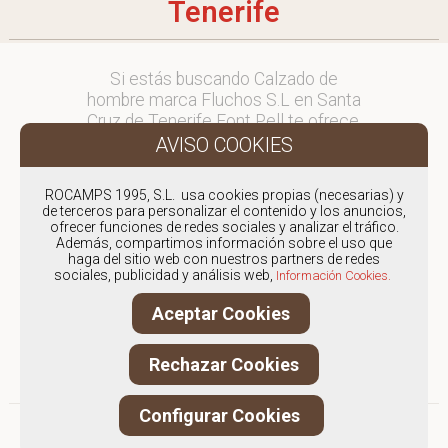
Tenerife
Si estás buscando Calzado de
hombre marca Fluchos S.L en Santa
Cruz de Tenerife Font Pell te ofrece,
envíos y devoluciones gratuítos a
Península y Baleares, para otros
destinos consultar
ROCAMPS 1995, S.L. usa cookies propias (necesarias) y
en comercial@fontpell.com.
de terceros para personalizar el contenido y los anuncios,
ofrecer funciones de redes sociales y analizar el tráfico.
Además, compartimos información sobre el uso que
Los envíos a Santa Cruz de Tenerife
haga del sitio web con nuestros partners de redes
gestionados entre semana se
sociales, publicidad y análisis web,
Información Cookies.
entregarán en menos de 48 horas;
los pedidos realizados en fin de
Aceptar Cookies
semana, el producto se enviará a
partir del lunes.
Rechazar Cookies
Configurar Cookies