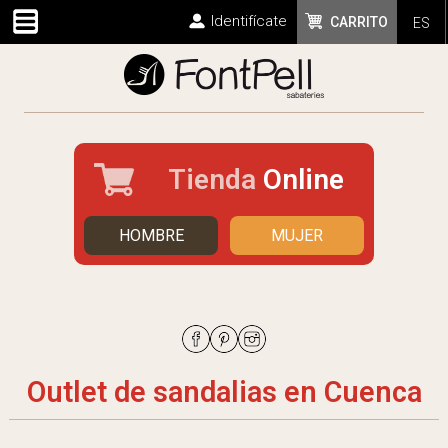
Identifícate
CARRITO
ES
Tienda
Online
HOMBRE
MUJER
Outlet de sandalias en Cuenca