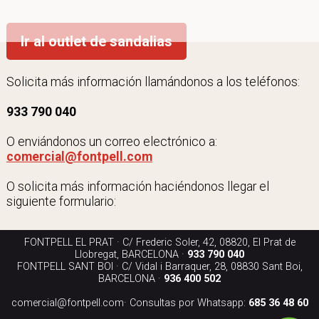
Ir al outlet de sandalias
Solicita más información llamándonos a los teléfonos:
933 790 040
O enviándonos un correo electrónico a:
comercial@fontpell.com
O solicita más información haciéndonos llegar el
siguiente formulario:
FONTPELL EL PRAT · C/ Frederic Soler, 42, 08820, El Prat de
Llobregat, BARCELONA ·
933 790 040
FONTPELL SANT BOI · C/ Vidal i Barraquer, 28, 08830 Sant Boi,
BARCELONA ·
936 400 502
comercial@fontpell.com
· Consultas por Whatsapp:
685 36 48 60