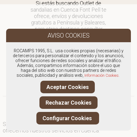
Si estás buscando Outlet de
sandalias en Cuenca Font Pell te
ofrece, envíos y devoluciones
gratuítos a Península y Baleares,
para otros destinos consultar
en comercial@fontpell.com.
Los envíos a Cuenca gestionados
ROCAMPS 1995, S.L. usa cookies propias (necesarias) y
entre semana se entregarán en
de terceros para personalizar el contenido y los anuncios,
ofrecer funciones de redes sociales y analizar el tráfico.
menos de 48 horas; los pedidos
Además, compartimos información sobre el uso que
realizados en fin de semana, el
haga del sitio web con nuestros partners de redes
producto se enviará a partir del
sociales, publicidad y análisis web,
Información Cookies.
lunes.
Aceptar Cookies
Rechazar Cookies
Configurar Cookies
Somos
especialistas en Outlet de sandalias
, y
ofrecemos nuestros servicios en Cuenca.