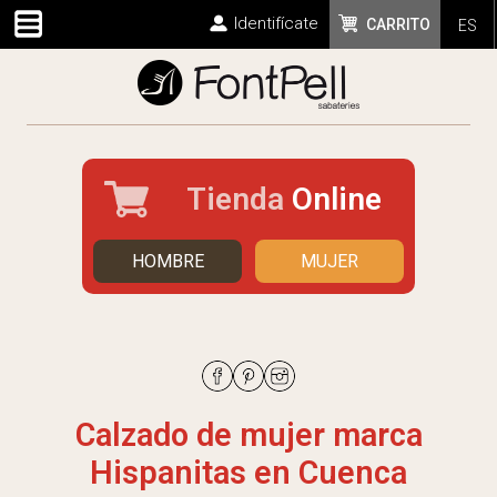
Identifícate
CARRITO
ES
Tienda
Online
HOMBRE
MUJER
Calzado de mujer marca
Hispanitas en Cuenca