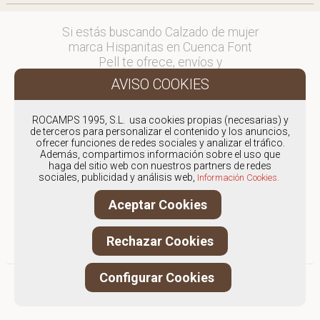
Si estás buscando Calzado de mujer
marca Hispanitas en Cuenca Font
Pell te ofrece, envíos y
devoluciones gratuítos a Península y
Baleares, para otros destinos
consultar
ROCAMPS 1995, S.L. usa cookies propias (necesarias) y
en comercial@fontpell.com.
de terceros para personalizar el contenido y los anuncios,
ofrecer funciones de redes sociales y analizar el tráfico.
Los envíos a Cuenca gestionados
Además, compartimos información sobre el uso que
haga del sitio web con nuestros partners de redes
entre semana se entregarán en
sociales, publicidad y análisis web,
Información Cookies.
menos de 48 horas; los pedidos
realizados en fin de semana, el
Aceptar Cookies
producto se enviará a partir del
lunes.
Rechazar Cookies
Configurar Cookies