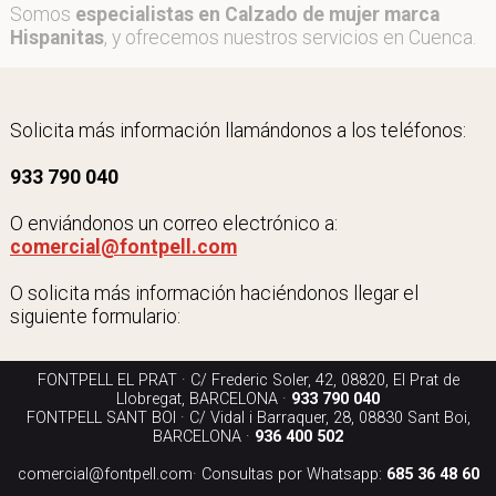
Somos
especialistas en Calzado de mujer marca
Hispanitas
, y ofrecemos nuestros servicios en Cuenca.
Solicita más información llamándonos a los teléfonos:
933 790 040
O enviándonos un correo electrónico a:
comercial@fontpell.com
O solicita más información haciéndonos llegar el
siguiente formulario:
FONTPELL EL PRAT · C/ Frederic Soler, 42, 08820, El Prat de
Llobregat, BARCELONA ·
933 790 040
FONTPELL SANT BOI · C/ Vidal i Barraquer, 28, 08830 Sant Boi,
BARCELONA ·
936 400 502
comercial@fontpell.com
· Consultas por Whatsapp:
685 36 48 60