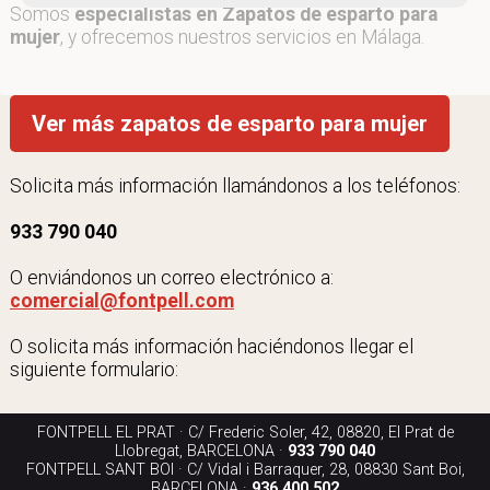
Somos
especialistas en Zapatos de esparto para
mujer
, y ofrecemos nuestros servicios en Málaga.
Ver más zapatos de esparto para mujer
Solicita más información llamándonos a los teléfonos:
933 790 040
O enviándonos un correo electrónico a:
comercial@fontpell.com
O solicita más información haciéndonos llegar el
siguiente formulario:
FONTPELL EL PRAT · C/ Frederic Soler, 42, 08820, El Prat de
Llobregat, BARCELONA ·
933 790 040
FONTPELL SANT BOI · C/ Vidal i Barraquer, 28, 08830 Sant Boi,
BARCELONA ·
936 400 502