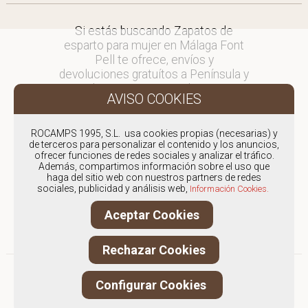
Si estás buscando Zapatos de
esparto para mujer en Málaga Font
Pell te ofrece, envíos y
devoluciones gratuítos a Península y
Baleares, para otros destinos
consultar
en comercial@fontpell.com.
ROCAMPS 1995, S.L. usa cookies propias (necesarias) y
de terceros para personalizar el contenido y los anuncios,
Los envíos a Málaga gestionados
ofrecer funciones de redes sociales y analizar el tráfico.
entre semana se entregarán en
Además, compartimos información sobre el uso que
menos de 48 horas; los pedidos
haga del sitio web con nuestros partners de redes
sociales, publicidad y análisis web,
realizados en fin de semana, el
Información Cookies.
producto se enviará a partir del
Aceptar Cookies
lunes.
Rechazar Cookies
Configurar Cookies