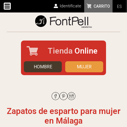
Identifícate
CARRITO
ES
Tienda
Online
HOMBRE
MUJER
Zapatos de esparto para mujer
en Málaga