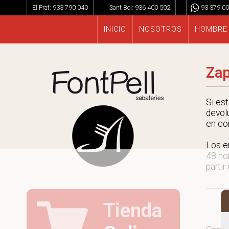
El Prat:
933 790 040
Sant Boi:
936 400 502
93 379 00
INICIO
NOSOTROS
HOMBRE
Zap
Si es
devol
en co
Los e
48 ho
partir
Tienda