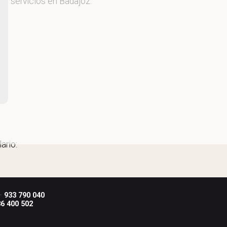
os servicios en Badajoz.
ario:
 ·
933 790 040
6 400 502