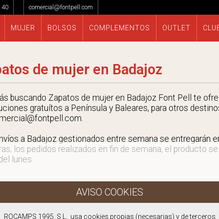
 40
comercial@fontpell.com
MUJER
BOLSOS
COMPLEMENTOS
OUTLET
CLU
atos de mujer en Badajoz
tás buscando Zapatos de mujer en Badajoz Font Pell te ofre
uciones gratuítos a Península y Baleares, para otros destino
mercial@fontpell.com.
nvíos a Badajoz gestionados entre semana se entregarán 
ras; los pedidos realizados en fin de semana, el producto se
 del lunes.
ROCAMPS 1995, S.L. usa cookies propias (necesarias) y de terceros