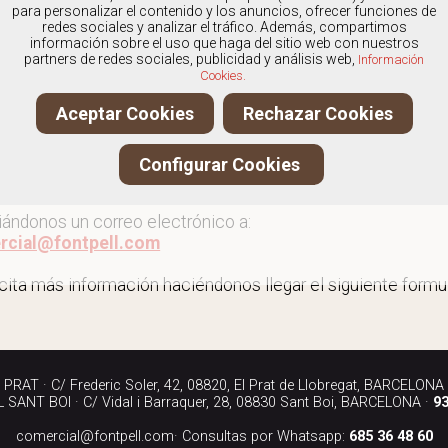
os
especialistas en Zapatos de mujer
, y ofrecemos nuestr
para personalizar el contenido y los anuncios, ofrecer funciones de
redes sociales y analizar el tráfico. Además, compartimos
información sobre el uso que haga del sitio web con nuestros
partners de redes sociales, publicidad y análisis web,
Información
Cookies.
r más zapatos de mujer
Aceptar Cookies
Rechazar Cookies
ita más información llamándonos a los teléfonos:
Configurar Cookies
90 040
iándonos un correo electrónico a:
rcial@fontpell.com
icita más información haciéndonos llegar el siguiente formul
RAT · C/ Frederic Soler, 42, 08820, El Prat de Llobregat, BARCELONA
SANT BOI · C/ Vidal i Barraquer, 28, 08830 Sant Boi, BARCELONA ·
93
comercial@fontpell.com
· Consultas por Whatsapp:
685 36 48 60