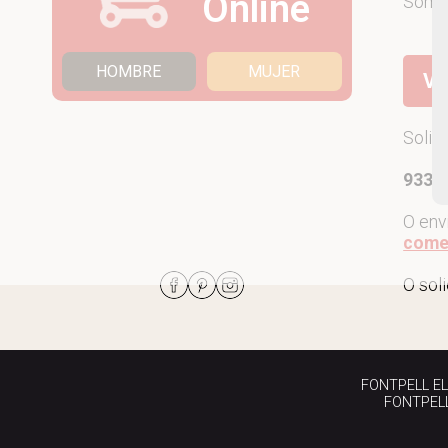
Online
Som
HOMBRE
MUJER
Ve
Solic
933 7
O env
come
O sol
FONTPELL EL P
FONTPELL 