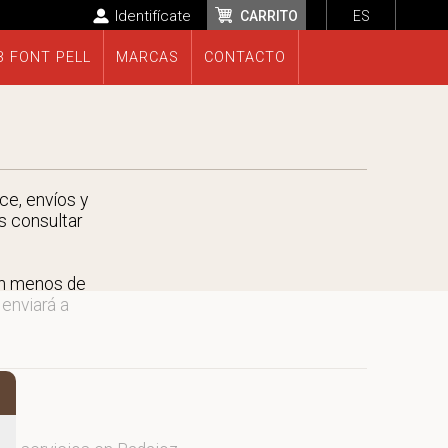
Identifícate
CARRITO
ES
B FONT PELL
MARCAS
CONTACTO
ce, envíos y
s consultar
en menos de
 enviará a