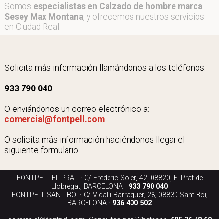
Somos
especialistas en Calzado de hombre marca
Sesey Max Montana
, y ofrecemos nuestros servicios
en Ciudad Real.
Solicita más información llamándonos a los teléfonos:
933 790 040
O enviándonos un correo electrónico a:
comercial@fontpell.com
O solicita más información haciéndonos llegar el
siguiente formulario:
FONTPELL EL PRAT · C/ Frederic Soler, 42, 08820, El Prat de
Llobregat, BARCELONA ·
933 790 040
FONTPELL SANT BOI · C/ Vidal i Barraquer, 28, 08830 Sant Boi,
BARCELONA ·
936 400 502