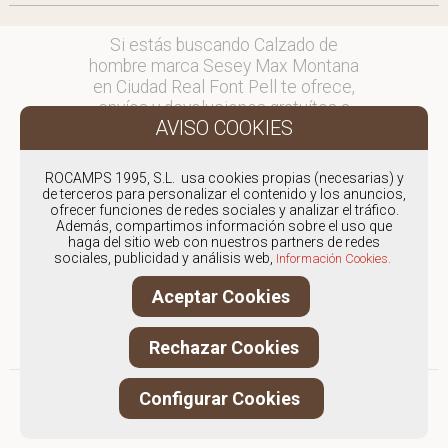
Si estás buscando Calzado de
hombre marca Sesey Max Montana
en Ciudad Real Font Pell te ofrece,
envíos y devoluciones gratuítos a
Península y Baleares, para otros
destinos consultar
en comercial@fontpell.com.
ROCAMPS 1995, S.L. usa cookies propias (necesarias) y
de terceros para personalizar el contenido y los anuncios,
ofrecer funciones de redes sociales y analizar el tráfico.
Los envíos a Ciudad Real
Además, compartimos información sobre el uso que
gestionados entre semana se
haga del sitio web con nuestros partners de redes
entregarán en menos de 48 horas;
sociales, publicidad y análisis web,
Información Cookies.
los pedidos realizados en fin de
Aceptar Cookies
semana, el producto se enviará a
partir del lunes.
Rechazar Cookies
Configurar Cookies