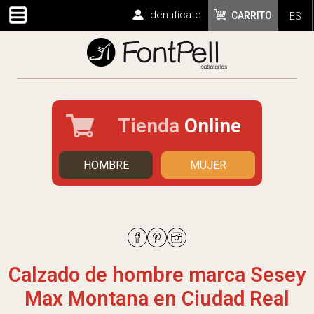
Identifícate
CARRITO
ES
Tienda
Online
HOMBRE
MUJER
Calzado de hombre marca Sesey
Max Montana en Ciudad Real